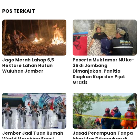
POS TERKAIT
Jago Merah Lahap 6,5
Peserta Muktamar NU ke-
Hektare Lahan Hutan
35 di Jombang
Wuluhan Jember
Dimanjakan, Panitia
Siapkan Kopi dan Pijat
Gratis
Jember Jadi Tuan Rumah
Jasad Perempuan Tanpa
World Marching Sport
Identitas Ditemukan di