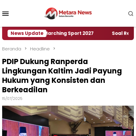
Loncat
ke
Menu
konten
Mobile
h World Marching Sport 2027
News Update
‎Soal Rencana Pin
Beranda
Headline
PDIP Dukung Ranperda
Lingkungan Kaltim Jadi Payung
Hukum yang Konsisten dan
Berkeadilan
15/07/2025