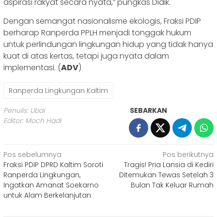
aspirasi rakyat secara nyata,” pungkas Didik.
Dengan semangat nasionalisme ekologis, Fraksi PDIP
berharap Ranperda PPLH menjadi tonggak hukum
untuk perlindungan lingkungan hidup yang tidak hanya
kuat di atas kertas, tetapi juga nyata dalam
implementasi. (
ADV
)
Ranperda Lingkungan Kaltim
Penulis: Ubai
SEBARKAN
Editor: Moch Hadi
Navigasi
Pos sebelumnya
Pos berikutnya
Fraksi PDIP DPRD Kaltim Soroti
Tragis! Pria Lansia di Kediri
pos
Ranperda Lingkungan,
Ditemukan Tewas Setelah 3
Ingatkan Amanat Soekarno
Bulan Tak Keluar Rumah
untuk Alam Berkelanjutan