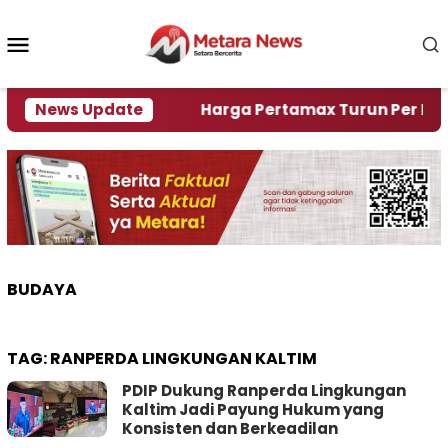
Loncat
ke
Menu
konten
Mobile
mi Krisi Air
News Update
Harga Pertamax Turun Per Hari Ini, 
BUDAYA
TAG:
RANPERDA LINGKUNGAN KALTIM
PDIP Dukung Ranperda Lingkungan
Kaltim Jadi Payung Hukum yang
Konsisten dan Berkeadilan