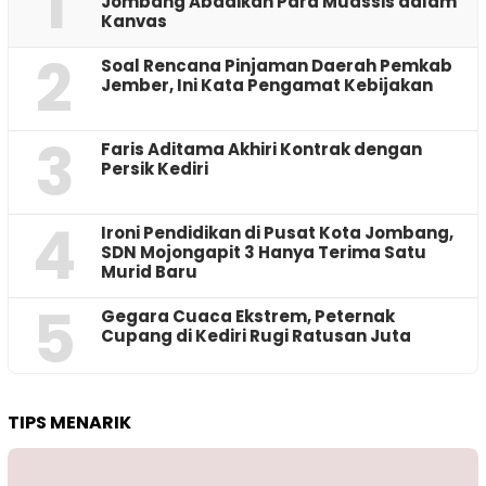
1
Jombang Abadikan Para Muassis dalam
Kanvas
2
‎Soal Rencana Pinjaman Daerah Pemkab
Jember, Ini Kata Pengamat Kebijakan ‎
3
Faris Aditama Akhiri Kontrak dengan
Persik Kediri
4
Ironi Pendidikan di Pusat Kota Jombang,
SDN Mojongapit 3 Hanya Terima Satu
Murid Baru
5
‎Gegara Cuaca Ekstrem, Peternak
Cupang di Kediri Rugi Ratusan Juta
TIPS MENARIK