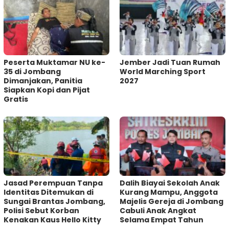
Peserta Muktamar NU ke-
Jember Jadi Tuan Rumah
35 di Jombang
World Marching Sport
Dimanjakan, Panitia
2027
Siapkan Kopi dan Pijat
Gratis
Jasad Perempuan Tanpa
Dalih Biayai Sekolah Anak
Identitas Ditemukan di
Kurang Mampu, Anggota
Sungai Brantas Jombang,
Majelis Gereja di Jombang
Polisi Sebut Korban
Cabuli Anak Angkat
Kenakan Kaus Hello Kitty
Selama Empat Tahun