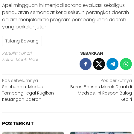
Apel mingguan ini menjadi sarana evaluasi sekaligus
penguatan semangat kerja seluruh perangkat daerah
dalam menjalankan program pembangunan daerah
yang berkelanjutan.
Tulang Bawang
Penulis: Yuhari
SEBARKAN
Editor: Moch Hadi
Navigasi
Pos sebelumnya
Pos berikutnya
Salehuddin: Modus
Beras Bansos Marak Dijual di
pos
Tambang Ilegal Rugikan
Medsos, Ini Respon Bulog
Keuangan Daerah
Kediri
POS TERKAIT