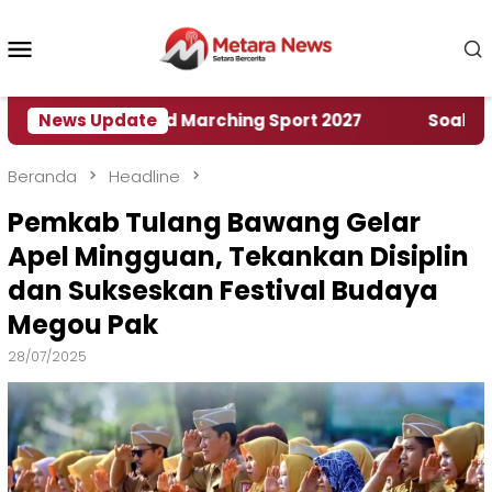
Loncat
ke
Menu
konten
Mobile
mah World Marching Sport 2027
News Update
‎Soal Rencana P
Beranda
Headline
Pemkab Tulang Bawang Gelar
Apel Mingguan, Tekankan Disiplin
dan Sukseskan Festival Budaya
Megou Pak
28/07/2025