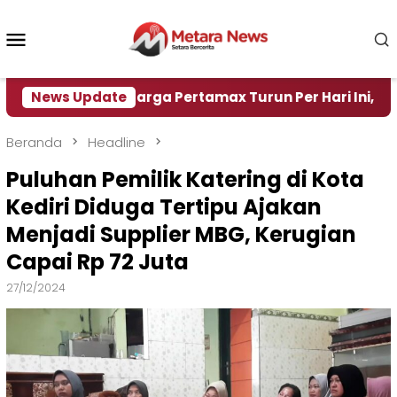
Loncat
ke
Menu
konten
Mobile
News Update
Harga Pertamax Turun Per Hari Ini, Segini Hargan
Beranda
Headline
Puluhan Pemilik Katering di Kota
Kediri Diduga Tertipu Ajakan
Menjadi Supplier MBG, Kerugian
Capai Rp 72 Juta
27/12/2024