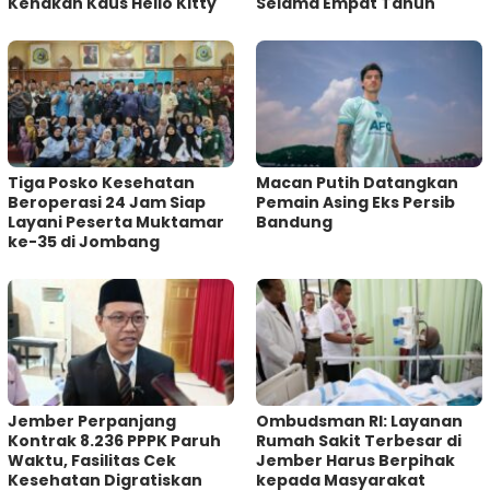
Kenakan Kaus Hello Kitty
Selama Empat Tahun
Tiga Posko Kesehatan
Macan Putih Datangkan
Beroperasi 24 Jam Siap
Pemain Asing Eks Persib
Layani Peserta Muktamar
Bandung
ke-35 di Jombang
Jember Perpanjang
Ombudsman RI: Layanan
Kontrak 8.236 PPPK Paruh
Rumah Sakit Terbesar di
Waktu, Fasilitas Cek
Jember Harus Berpihak
Kesehatan Digratiskan
kepada Masyarakat