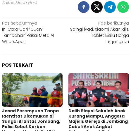
Editor: Moch Hadi
Navigasi
Pos sebelumnya
Pos berikutnya
Ini Cara Cari “Cuan”
Saingi iPad, Xiaomi Akan Rilis
pos
Tambahan Pakai Meta AI
Tablet Baru Harga
WhatsApp!
Terjangkau
POS TERKAIT
Jasad Perempuan Tanpa
Dalih Biayai Sekolah Anak
Identitas Ditemukan di
Kurang Mampu, Anggota
Sungai Brantas Jombang,
Majelis Gereja di Jombang
Polisi Sebut Korban
Cabuli Anak Angkat