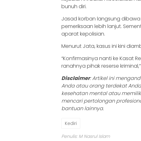
bunuh diri.
Jasad korban langsung dibawa k
pemeriksaan lebih lanjut. Semen
aparat kepolisian.
Menurut Jata, kasus ini kini diambi
“Konfirmasinya nanti ke Kasat Resk
ranahnya pihak reserse kriminal,”
Disclaimer
: Artikel ini mengan
Anda atau orang terdekat And
kesehatan mental atau memiliki
mencari pertolongan profesional
bantuan lainnya.
Kediri
Penulis: M Nasrul Islam