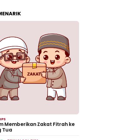
 MENARIK
IPS
 Memberikan Zakat Fitrah ke
g Tua