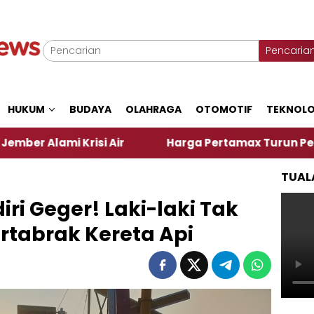
Pencaria
HUKUM
BUDAYA
OLAHRAGA
OTOMOTIF
TEKNOLO
isi Air
Harga Pertamax Turun Per Hari Ini, Segin
TUAL
ri Geger! Laki-laki Tak
rtabrak Kereta Api