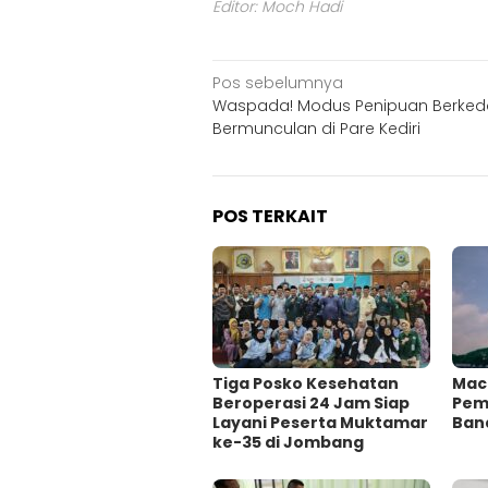
Editor: Moch Hadi
Navigasi
Pos sebelumnya
Waspada! Modus Penipuan Berked
pos
Bermunculan di Pare Kediri
POS TERKAIT
Tiga Posko Kesehatan
Mac
Beroperasi 24 Jam Siap
Pema
Layani Peserta Muktamar
Ban
ke-35 di Jombang