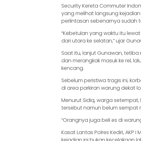
Security Kereta Commuter Indon
yang melihat langsung kejadian
perlintasan sebenarnya sudah te
“Kebetulan yang waktu itu lewat
dari utara ke selatan,” ujar Gun
Saat itu, lanjut Gunawan, tetiba 
dan merangkak masuk ke rel, la
kencang.
Sebelum peristiwa tragis ini, k
di area parkiran warung dekat lo
Menurut Sidiq, warga setempat,
tersebut namun belum sempat
“Orangnya juga beli es di warung
Kasat Lantas Polres Kediri, AK
kejadian ini bukan kecelakaan l