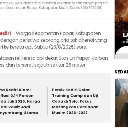
t melakukan identifikasi di lokasi kejadian tertabraknya pria tak
Papar, Kecamatan Papar, Kabupaten Kediri, Sabtu (23/8/2025).
ediri
– Warga Kecamatan Papar, Kabupaten
 dengan peristiwa seorang pria tak dikenal yang
 ke kereta api, Sabtu (23/8/2025) sore.
rlintasan rel kereta api dekat Stasiun Papar. Korban
ss dan terseret sejauh sekitar 25 meter.
SEDA
ta Kediri Alami
Persik Kediri Gelar
flasi 0,14 Persen
Training Camp dan Uji
da Juli 2026, Harga
Coba di Solo, Fokus
bai Rawit Jadi
Matangkan Persiapan
enyumbang Utama
Musim 2026-2027