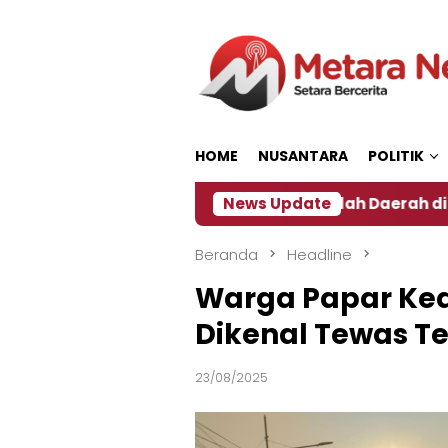
Loncat
ke
konten
HOME
NUSANTARA
POLITIK
Dampak El Nino, Sejumlah Daerah di Jember Alami Kr
News Update
Beranda
Headline
Warga Papar Kedi
Dikenal Tewas Te
23/08/2025