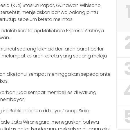
esia (KCI) Stasiun Papar, Gunawan Wibisono,
 tersebut, menjelaskan bahwa palang pintu
rtutup sebelum kereta melintas.
 adalah kereta api Malioboro Express. Arahnya
awan.
muncul seorang laki-laki dari arah barat berlari
lu melompat ke arah kereta yang sedang melaju
orban diketahui sempat meninggalkan sepeda ontel
kasi.
 korban juga sempat membeli es di warung
 membayar.
 ini. Bahkan belum di bayar,” ucap Sidiq.
P I Made Jata Wiranegara, menegaskan bahwa
alu lintas antar kendaraan, melainkan dugaan aksi