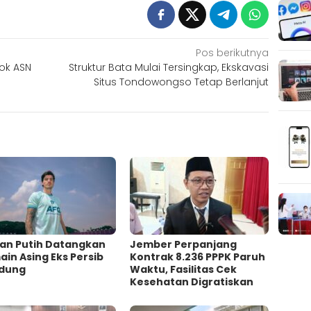
Pos berikutnya
ok ASN
Struktur Bata Mulai Tersingkap, Ekskavasi
Situs Tondowongso Tetap Berlanjut
an Putih Datangkan
Jember Perpanjang
in Asing Eks Persib
Kontrak 8.236 PPPK Paruh
dung
Waktu, Fasilitas Cek
Kesehatan Digratiskan