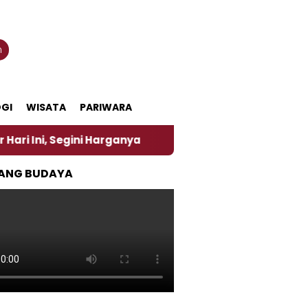
n
GI
WISATA
PARIWARA
i Harganya
‎Nasirun Maestro Lukis Pemadu Tradisi
ANG BUDAYA