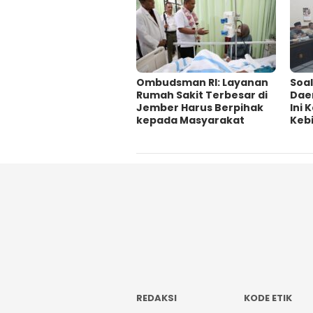
Ombudsman RI: Layanan
‎Soa
Rumah Sakit Terbesar di
Dae
Jember Harus Berpihak
Ini
kepada Masyarakat
Kebi
REDAKSI
KODE ETIK