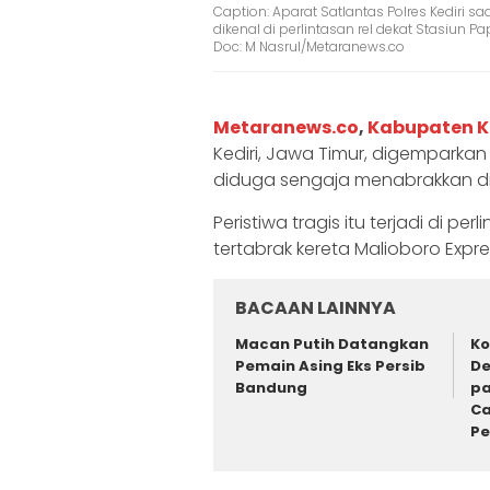
Caption: Aparat Satlantas Polres Kediri saa
dikenal di perlintasan rel dekat Stasiun 
Doc: M Nasrul/Metaranews.co
Metaranews.co
,
Kabupaten K
Kediri, Jawa Timur, digemparkan
diduga sengaja menabrakkan diri
Peristiwa tragis itu terjadi di pe
tertabrak kereta Malioboro Expre
BACAAN LAINNYA
Macan Putih Datangkan
Ko
Pemain Asing Eks Persib
De
Bandung
pa
Ca
P