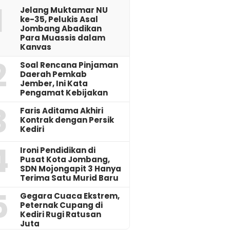
1
Jelang Muktamar NU
ke-35, Pelukis Asal
Jombang Abadikan
Para Muassis dalam
Kanvas
2
‎Soal Rencana Pinjaman
Daerah Pemkab
Jember, Ini Kata
Pengamat Kebijakan ‎
3
Faris Aditama Akhiri
Kontrak dengan Persik
Kediri
4
Ironi Pendidikan di
Pusat Kota Jombang,
SDN Mojongapit 3 Hanya
Terima Satu Murid Baru
5
‎Gegara Cuaca Ekstrem,
Peternak Cupang di
Kediri Rugi Ratusan
Juta