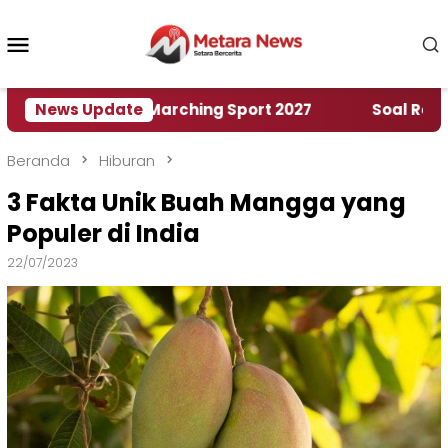
Loncat
ke
Menu
konten
Mobile
h World Marching Sport 2027
News Update
‎Soal Rencana Pin
Beranda
Hiburan
3 Fakta Unik Buah Mangga yang
Populer di India
22/07/2023