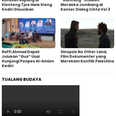
Ratusan Rupang di
“Guncang” Stadion
Klenteng Tjoe Hwie Kiong
Merdeka Jombang di
Kediri Disucikan
Konser Dialog Cinta Vol 3
Raffi Ahmad Dapat
Sinopsis No Other Land,
Julukan “Gus” Usai
Film Dokumenter yang
Kunjungi Ponpes Al-Amien
Merekam Konflik Palestina
Kediri
TUALANG BUDAYA