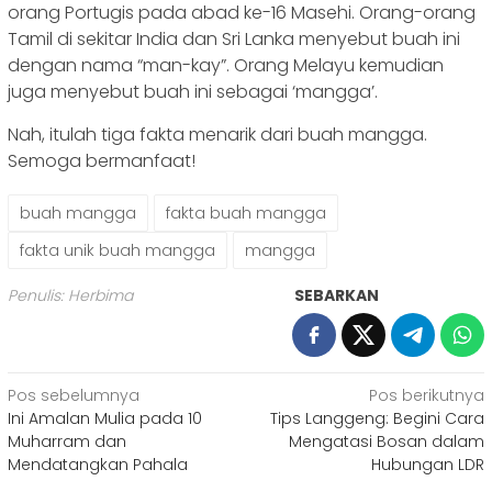
orang Portugis pada abad ke-16 Masehi. Orang-orang
Tamil di sekitar India dan Sri Lanka menyebut buah ini
dengan nama “man-kay”. Orang Melayu kemudian
juga menyebut buah ini sebagai ‘mangga’.
Nah, itulah tiga fakta menarik dari buah mangga.
Semoga bermanfaat!
buah mangga
fakta buah mangga
fakta unik buah mangga
mangga
Penulis: Herbima
SEBARKAN
Navigasi
Pos sebelumnya
Pos berikutnya
Ini Amalan Mulia pada 10
Tips Langgeng: Begini Cara
pos
Muharram dan
Mengatasi Bosan dalam
Mendatangkan Pahala
Hubungan LDR