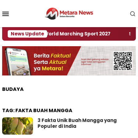
Loncat
ke
Menu
konten
Mobile
Tuan Rumah World Marching Sport 2027
News Update
‎Soal R
BUDAYA
TAG:
FAKTA BUAH MANGGA
3 Fakta Unik Buah Mangga yang
Populer di India