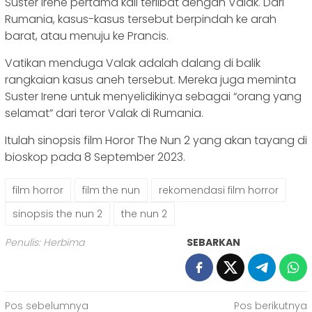
Suster Irene pertama kali terlibat dengan Valak. Dari
Rumania, kasus-kasus tersebut berpindah ke arah
barat, atau menuju ke Prancis.
Vatikan menduga Valak adalah dalang di balik
rangkaian kasus aneh tersebut. Mereka juga meminta
Suster Irene untuk menyelidikinya sebagai “orang yang
selamat” dari teror Valak di Rumania.
Itulah sinopsis film Horor The Nun 2 yang akan tayang di
bioskop pada 8 September 2023.
film horror
film the nun
rekomendasi film horror
sinopsis the nun 2
the nun 2
Penulis: Herbima
SEBARKAN
Navigasi
Pos sebelumnya
Pos berikutnya