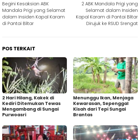
Begini Kesaksian ABK
2 ABK Mandala Prigi yang
pos
Mandala Prigi yang Selamat
Selamat dalam Insiden
dalam Insiden Kapal Karam
Kapal Karam di Pantai Blitar
di Pantai Blitar
Dirujuk ke RSUD Srengat
POS TERKAIT
2 Hari Hilang, Kakek di
Menunggu Ikan, Menjaga
Kediri Ditemukan Tewas
Kewarasan, Sepenggal
Mengambang di Sungai
Kisah dari Tepi Sungai
Purwoasri
Brantas