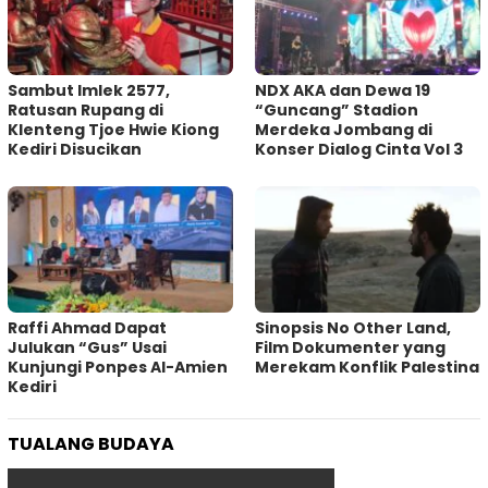
Sambut Imlek 2577,
NDX AKA dan Dewa 19
Ratusan Rupang di
“Guncang” Stadion
Klenteng Tjoe Hwie Kiong
Merdeka Jombang di
Kediri Disucikan
Konser Dialog Cinta Vol 3
Raffi Ahmad Dapat
Sinopsis No Other Land,
Julukan “Gus” Usai
Film Dokumenter yang
Kunjungi Ponpes Al-Amien
Merekam Konflik Palestina
Kediri
TUALANG BUDAYA