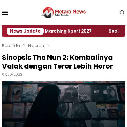
Loncat
ke
Menu
konten
Mobile
mah World Marching Sport 2027
News Update
‎Soal Rencana P
Beranda
Hiburan
Sinopsis The Nun 2: Kembalinya
Valak dengan Teror Lebih Horor
07/09/2023