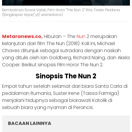
Kembalinya Sosok Valak, Film Horor "The Nun 2" Rilis Trailer Perdana
(tangkapan layar/ yt/ warnerbros)
Metaranews.co,
Hiburan – The
Nun
2 merupakan
kelanjutan dari film The Nun (2018). Kali ini, Michael
Chaves ditunjuk sebagai sutradara dengan naskah
yang ditulis oleh Ian Goldberg, Richard Naing, dan Akela
Cooper. Berikut sinopsis Film Horor The Nun 2.
Sinopsis The Nun 2
Empat tahun setelah selamat dari biara Santa Carla di
pedalaman Rumania, Suster Irene (Taissa Farmiga)
menjalani hidupnya sebagai biarawati Katolik di
sebuah biara yang nyaman di Perancis.
BACAAN LAINNYA