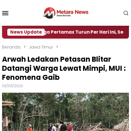
Loncat
ke
Menu
konten
Mobile
News Update
Harga Pertamax Turun Per Hari Ini, Segini Hargany
Beranda
Jawa Timur
Arwah Ledakan Petasan Blitar
Datangi Warga Lewat Mimpi, MUI :
Fenomena Gaib
03/03/2023