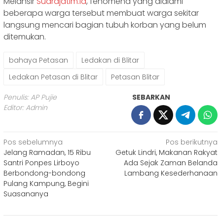
Melansir
Suarajatim.id
, fenomena yang dialami
beberapa warga tersebut membuat warga sekitar
langsung mencari bagian tubuh korban yang belum
ditemukan.
bahaya Petasan
Ledakan di Blitar
Ledakan Petasan di Blitar
Petasan Blitar
Penulis: AP Pujie
SEBARKAN
Editor: Admin
Navigasi
Pos sebelumnya
Pos berikutnya
Jelang Ramadan, 15 Ribu
Getuk Lindri, Makanan Rakyat
pos
Santri Ponpes Lirboyo
Ada Sejak Zaman Belanda
Berbondong-bondong
Lambang Kesederhanaan
Pulang Kampung, Begini
Suasananya