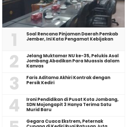
1
‎Soal Rencana Pinjaman Daerah Pemkab
Jember, Ini Kata Pengamat Kebijakan ‎
2
Jelang Muktamar NU ke-35, Pelukis Asal
Jombang Abadikan Para Muassis dalam
Kanvas
3
Faris Aditama Akhiri Kontrak dengan
Persik Kediri
4
Ironi Pendidikan di Pusat Kota Jombang,
SDN Mojongapit 3 Hanya Terima Satu
Murid Baru
‎Gegara Cuaca Ekstrem, Peternak
Cupang di Kediri Rugi Ratusan Juta