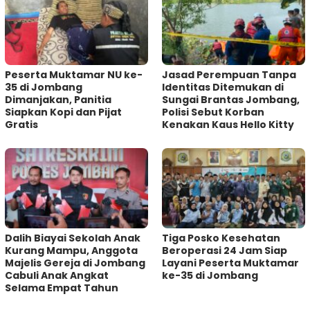
Peserta Muktamar NU ke-
Jasad Perempuan Tanpa
35 di Jombang
Identitas Ditemukan di
Dimanjakan, Panitia
Sungai Brantas Jombang,
Siapkan Kopi dan Pijat
Polisi Sebut Korban
Gratis
Kenakan Kaus Hello Kitty
Dalih Biayai Sekolah Anak
Tiga Posko Kesehatan
Kurang Mampu, Anggota
Beroperasi 24 Jam Siap
Majelis Gereja di Jombang
Layani Peserta Muktamar
Cabuli Anak Angkat
ke-35 di Jombang
Selama Empat Tahun