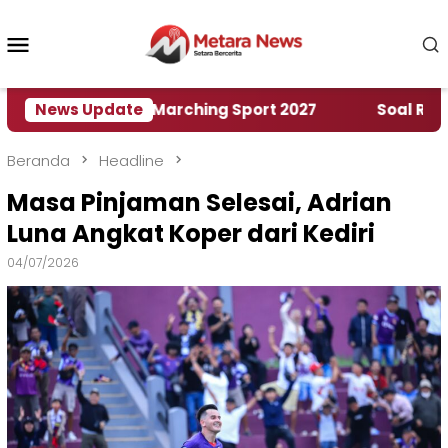
Loncat
ke
Menu
konten
Mobile
ah World Marching Sport 2027
News Update
‎Soal Rencana Pi
Beranda
Headline
Masa Pinjaman Selesai, Adrian
Luna Angkat Koper dari Kediri
04/07/2026