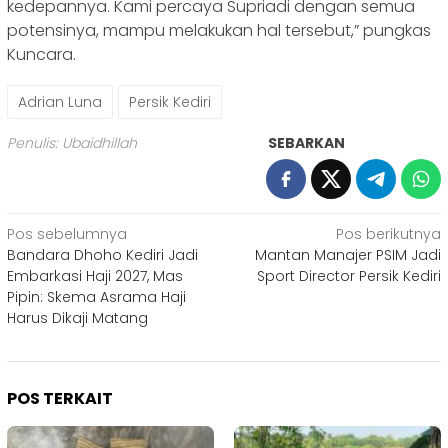
kedepannya. Kami percaya Supriadi dengan semua
potensinya, mampu melakukan hal tersebut,” pungkas
Kuncara.
Adrian Luna
Persik Kediri
Penulis: Ubaidhillah
SEBARKAN
Navigasi
Pos sebelumnya
Pos berikutnya
Bandara Dhoho Kediri Jadi
Mantan Manajer PSIM Jadi
pos
Embarkasi Haji 2027, Mas
Sport Director Persik Kediri
Pipin: Skema Asrama Haji
Harus Dikaji Matang
POS TERKAIT