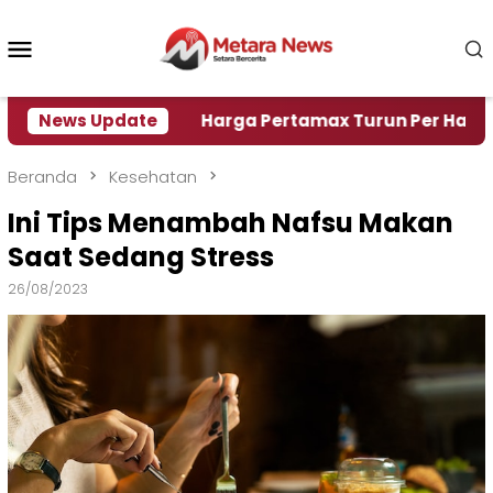
Loncat
ke
Menu
konten
Mobile
isi Air
News Update
Harga Pertamax Turun Per Hari Ini, Segin
Beranda
Kesehatan
Ini Tips Menambah Nafsu Makan
Saat Sedang Stress
26/08/2023