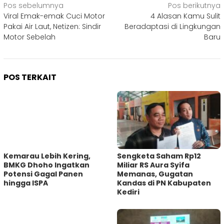
Navigasi
Pos sebelumnya
Pos berikutnya
Viral Emak-emak Cuci Motor
4 Alasan Kamu Sulit
pos
Pakai Air Laut, Netizen: Sindir
Beradaptasi di Lingkungan
Motor Sebelah
Baru
POS TERKAIT
Kemarau Lebih Kering,
Sengketa Saham Rp12
BMKG Dhoho Ingatkan
Miliar RS Aura Syifa
Potensi Gagal Panen
Memanas, Gugatan
hingga ISPA
Kandas di PN Kabupaten
Kediri