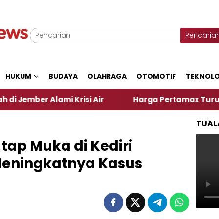
Pencaria
HUKUM
BUDAYA
OLAHRAGA
OTOMOTIF
TEKNOLO
mi Krisi Air
Harga Pertamax Turun Per Hari Ini, 
TUAL
tap Muka di Kediri
Meningkatnya Kasus