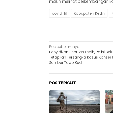
masih melihat perkembangan kas
covid-19
Kabupaten Kediri
Navigasi
Pos sebelumnya
Penyidikan Sebulan Lebih, Polisi Be
pos
Tetapkan Tersangka Kasus Konser 
Sumber Towo Kediri
POS TERKAIT