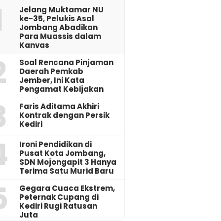
1
Jelang Muktamar NU
ke-35, Pelukis Asal
Jombang Abadikan
Para Muassis dalam
Kanvas
2
‎Soal Rencana Pinjaman
Daerah Pemkab
Jember, Ini Kata
Pengamat Kebijakan ‎
3
Faris Aditama Akhiri
Kontrak dengan Persik
Kediri
4
Ironi Pendidikan di
Pusat Kota Jombang,
SDN Mojongapit 3 Hanya
Terima Satu Murid Baru
5
‎Gegara Cuaca Ekstrem,
Peternak Cupang di
Kediri Rugi Ratusan
Juta