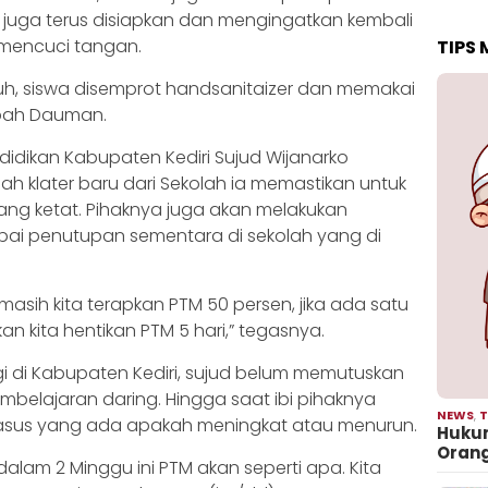
juga terus disiapkan dan mengingatkan kembali
mencuci tangan.
TIPS
uh, siswa disemprot handsanitaizer dan memakai
mbah Dauman.
didikan Kabupaten Kediri Sujud Wijanarko
 klater baru dari Sekolah ia memastikan untuk
ng ketat. Pihaknya juga akan melakukan
ai penutupan sementara di sekolah yang di
 masih kita terapkan PTM 50 persen, jika ada satu
an kita hentikan PTM 5 hari,” tegasnya.
i di Kabupaten Kediri, sujud belum memutuskan
mbelajaran daring. Hingga saat ibi pihaknya
NEWS
,
T
asus yang ada apakah meningkat atau menurun.
Hukum
Oran
alam 2 Minggu ini PTM akan seperti apa. Kita