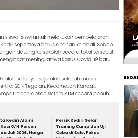
an siswa-siswi untuk melakukan pembelajaran
ediri sepertinya harus ditahan kembali. Sebab
ngan datang ke sekolah secara total tersebut
i mengingat meningkatnya kasus Covid-19 baru-
SEDA
) salah satunya, sejumlah sekolah masih
rti di SDN Tegalan, Kecamatan Kandat,
sempat menerapkan sistem PTM secara penuh.
ta Kediri Alami
Persik Kediri Gelar
flasi 0,14 Persen
Training Camp dan Uji
da Juli 2026, Harga
Coba di Solo, Fokus