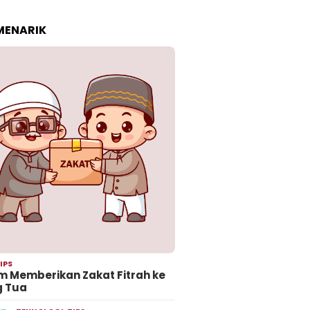
 MENARIK
IPS
 Memberikan Zakat Fitrah ke
g Tua