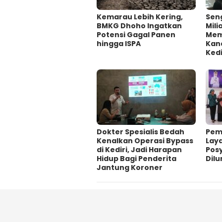
Kemarau Lebih Kering,
Sen
BMKG Dhoho Ingatkan
Mili
Potensi Gagal Panen
Mem
hingga ISPA
Kan
Kedi
Dokter Spesialis Bedah
Pem
Kenalkan Operasi Bypass
Lay
di Kediri, Jadi Harapan
Pos
Hidup Bagi Penderita
Dil
Jantung Koroner