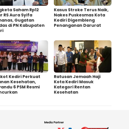
gketa Saham Rp12
Kasus Stroke Terus Naik,
ar RS Aura Syifa
Nakes Puskesmas Kota
anas, Gugatan
Kediri Digembleng
das di PN Kabupaten
Penanganan Darurat
ri
kot Kediri Perkuat
‎Ratusan Jemaah Haji
anan Kesehatan,
Kota Kediri Masuk
yandu 6 PSM Resmi
Kategori Rentan
uncurkan
Kesehatan