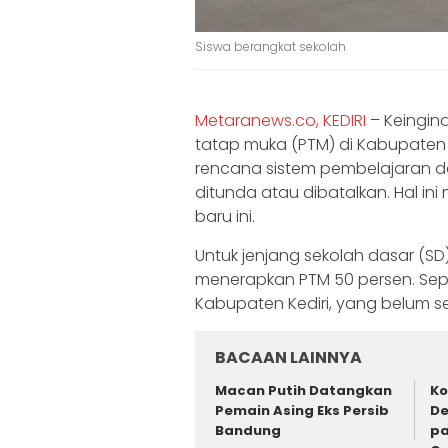
Siswa berangkat sekolah
Metaranews.co, KEDIRI
– Keingin
tatap muka (PTM) di Kabupaten K
rencana sistem pembelajaran de
ditunda atau dibatalkan. Hal in
baru ini.
Untuk jenjang sekolah dasar (SD
menerapkan PTM 50 persen. Sepe
Kabupaten Kediri, yang belum 
BACAAN LAINNYA
Macan Putih Datangkan
Ko
Pemain Asing Eks Persib
De
Bandung
pa