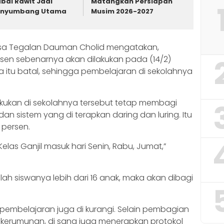
bai Rawit Jadi
Matangkan Persiapan
enyumbang Utama
Musim 2026-2027
esa Tegalan Dauman Cholid mengatakan,
sen sebenarnya akan dilakukan pada (14/2)
itu batal, sehingga pembelajaran di sekolahnya
lakukan di sekolahnya tersebut tetap membagi
an sistem yang di terapkan daring dan luring. Itu
 persen.
Kelas Ganjil masuk hari Senin, Rabu, Jumat,”
ah siswanya lebih dari 16 anak, maka akan dibagi
mbelajaran juga di kurangi. Selain pembagian
 kerumunan, di sana juga menerapkan protokol