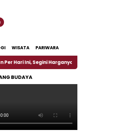
n
GI
WISATA
PARIWARA
Segini Harganya
‎Nasirun Maestro Lukis Pemadu Tr
ANG BUDAYA