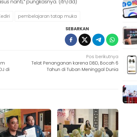
us nanti,” pungkasnya. (itn/dd)
Kediri
pembelajaran tatap muka
SEBARKAN
Pos berikutnya
lum
Telat Penanganan karena DBD, Bocah 6
DJ di
Tahun di Tuban Meninggal Dunia