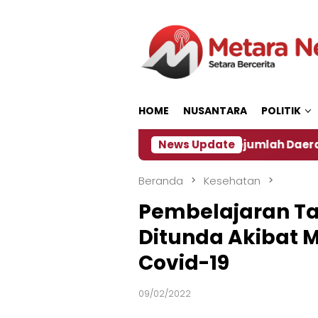
Loncat
ke
konten
HOME
NUSANTARA
POLITIK
 ‎
Dampak El Nino, Sejumlah Daerah di Jember Ala
News Update
Beranda
Kesehatan
Pembelajaran Ta
Ditunda Akibat 
Covid-19
09/02/2022