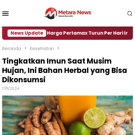
Loncat
ke
Menu
konten
Mobile
ir
News Update
Harga Pertamax Turun Per Hari Ini, Segini Har
Beranda
Kesehatan
Tingkatkan Imun Saat Musim
Hujan, Ini Bahan Herbal yang Bisa
Dikonsumsi
17/11/2024