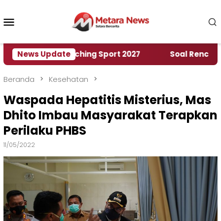
Loncat
ke
Menu
konten
Mobile
orld Marching Sport 2027
News Update
‎Soal Rencana Pinjam
Beranda
Kesehatan
Waspada Hepatitis Misterius, Mas
Dhito Imbau Masyarakat Terapkan
Perilaku PHBS
11/05/2022