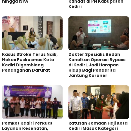
hingga ISPA
Kandas di PN Kabupaten
Kediri
Kasus Stroke Terus Naik,
Dokter Spesialis Bedah
Nakes Puskesmas Kota
Kenalkan Operasi Bypass
Kediri Digembleng
di Kediri, Jadi Harapan
Penanganan Darurat
Hidup Bagi Penderita
Jantung Koroner
Pemkot Kediri Perkuat
‎Ratusan Jemaah Haji Kota
Layanan Kesehatan,
Kediri Masuk Kategori