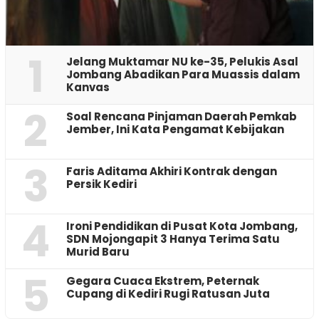
1
Jelang Muktamar NU ke-35, Pelukis Asal
Jombang Abadikan Para Muassis dalam
Kanvas
2
‎Soal Rencana Pinjaman Daerah Pemkab
Jember, Ini Kata Pengamat Kebijakan ‎
3
Faris Aditama Akhiri Kontrak dengan
Persik Kediri
4
Ironi Pendidikan di Pusat Kota Jombang,
SDN Mojongapit 3 Hanya Terima Satu
Murid Baru
5
‎Gegara Cuaca Ekstrem, Peternak
Cupang di Kediri Rugi Ratusan Juta