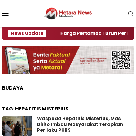
Loncat
ke
Menu
konten
Mobile
mi Krisi Air
News Update
Harga Pertamax Turun Per Hari Ini, 
BUDAYA
TAG:
HEPATITIS MISTERIUS
Waspada Hepatitis Misterius, Mas
Dhito Imbau Masyarakat Terapkan
Perilaku PHBS