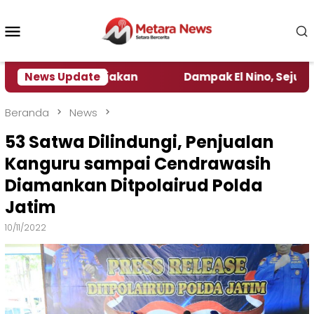
Loncat
ke
Menu
konten
Mobile
gamat Kebijakan ‎
News Update
Dampak El Nino, Sejumlah Daera
Beranda
News
53 Satwa Dilindungi, Penjualan
Kanguru sampai Cendrawasih
Diamankan Ditpolairud Polda
Jatim
10/11/2022