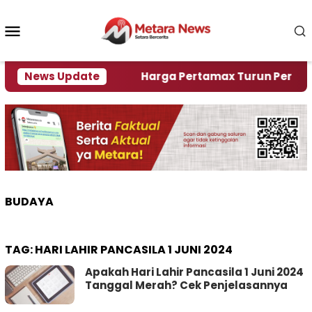
Loncat
ke
Menu
konten
Mobile
mi Krisi Air
News Update
Harga Pertamax Turun Per Hari Ini, 
BUDAYA
TAG:
HARI LAHIR PANCASILA 1 JUNI 2024
Apakah Hari Lahir Pancasila 1 Juni 2024
Tanggal Merah? Cek Penjelasannya