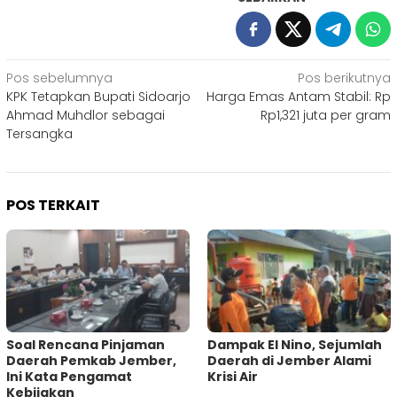
Navigasi
Pos sebelumnya
Pos berikutnya
KPK Tetapkan Bupati Sidoarjo
Harga Emas Antam Stabil: Rp
pos
Ahmad Muhdlor sebagai
Rp1,321 juta per gram
Tersangka
POS TERKAIT
‎Soal Rencana Pinjaman
Dampak El Nino, Sejumlah
Daerah Pemkab Jember,
Daerah di Jember Alami
Ini Kata Pengamat
Krisi Air
Kebijakan ‎