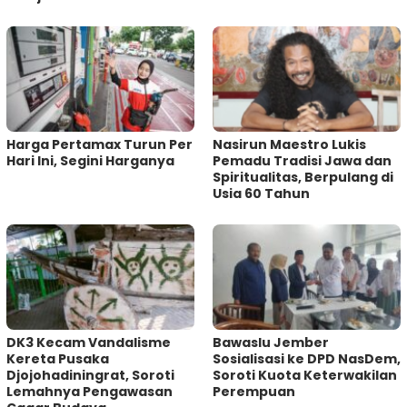
Harga Pertamax Turun Per
‎Nasirun Maestro Lukis
Hari Ini, Segini Harganya
Pemadu Tradisi Jawa dan
Spiritualitas, Berpulang di
Usia 60 Tahun
DK3 Kecam Vandalisme
Bawaslu Jember
Kereta Pusaka
Sosialisasi ke DPD NasDem,
Djojohadiningrat, Soroti
Soroti Kuota Keterwakilan
Lemahnya Pengawasan
Perempuan