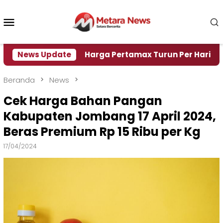
Loncat
ke
Menu
konten
Mobile
Air
News Update
Harga Pertamax Turun Per Hari Ini, Segini Ha
Beranda
News
Cek Harga Bahan Pangan
Kabupaten Jombang 17 April 2024,
Beras Premium Rp 15 Ribu per Kg
17/04/2024