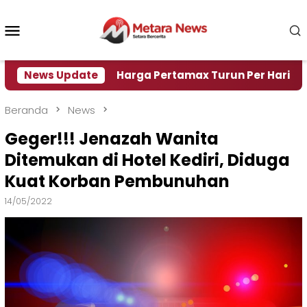
Loncat
ke
Menu
konten
Mobile
i Air
News Update
Harga Pertamax Turun Per Hari Ini, Segini 
Beranda
News
Geger!!! Jenazah Wanita
Ditemukan di Hotel Kediri, Diduga
Kuat Korban Pembunuhan
14/05/2022