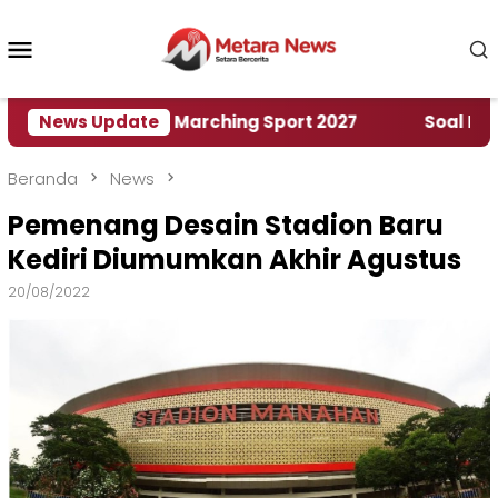
Loncat
ke
Menu
konten
Mobile
ah World Marching Sport 2027
News Update
‎Soal Rencana Pi
Beranda
News
Pemenang Desain Stadion Baru
Kediri Diumumkan Akhir Agustus
20/08/2022