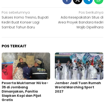
Navigasi
Pos sebelumnya
Pos berikutnya
Sukses Iromo Tresno, Bupati
Ada Kesepakatan Situs di
pos
Kediri Buat Konser Lagi
Area Proyek Bandara Kediri
Sambut Tahun Baru
Wajib Dipelihara
POS TERKAIT
Peserta Muktamar NU ke-
Jember Jadi Tuan Rumah
35 di Jombang
World Marching Sport
Dimanjakan, Panitia
2027
Siapkan Kopi dan Pijat
Gratis