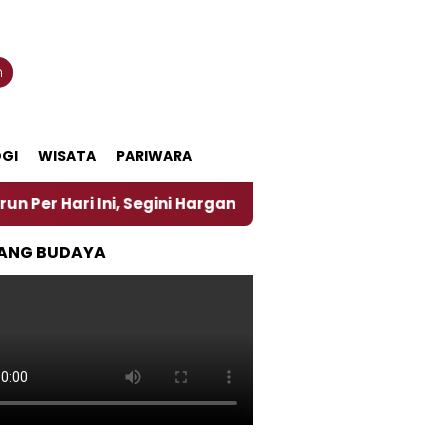
n
GI
WISATA
PARIWARA
 Ini, Segini Harganya
‎Nasirun Maestro Lukis Pem
ANG BUDAYA