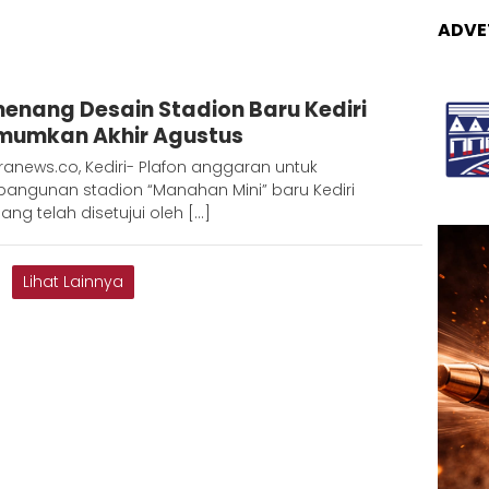
ADVE
Admin
enang Desain Stadion Baru Kediri
Metaranews
mumkan Akhir Agustus
anews.co, Kediri- Plafon anggaran untuk
angunan stadion “Manahan Mini” baru Kediri
g telah disetujui oleh […]
Lihat Lainnya