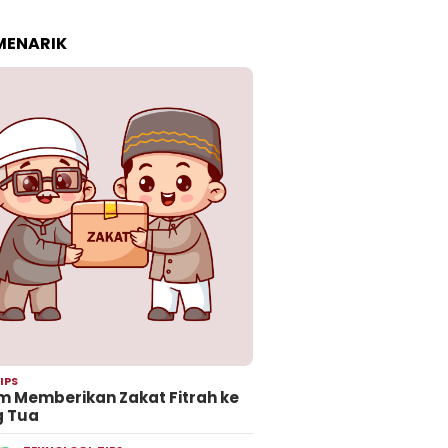
 MENARIK
IPS
 Memberikan Zakat Fitrah ke
g Tua