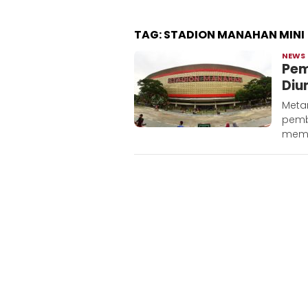
TAG:
STADION MANAHAN MINI
NEWS
Pem
Diu
Metar
pemb
meman