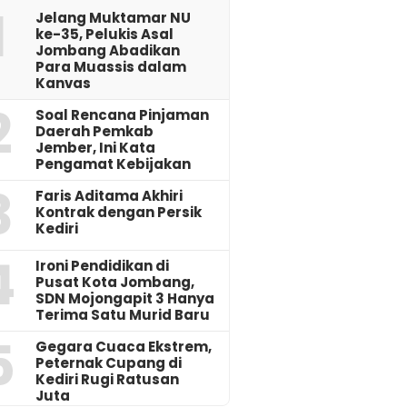
1
Jelang Muktamar NU
ke-35, Pelukis Asal
Jombang Abadikan
Para Muassis dalam
Kanvas
2
‎Soal Rencana Pinjaman
Daerah Pemkab
Jember, Ini Kata
Pengamat Kebijakan ‎
3
Faris Aditama Akhiri
Kontrak dengan Persik
Kediri
4
Ironi Pendidikan di
Pusat Kota Jombang,
SDN Mojongapit 3 Hanya
Terima Satu Murid Baru
5
‎Gegara Cuaca Ekstrem,
Peternak Cupang di
Kediri Rugi Ratusan
Juta