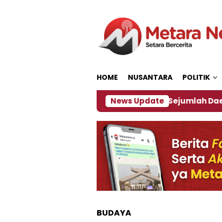
Loncat
ke
konten
HOME
NUSANTARA
POLITIK
ijakan ‎
Dampak El Nino, Sejumlah Daerah di Jemb
News Update
BUDAYA