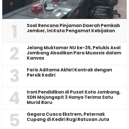
1
‎Soal Rencana Pinjaman Daerah Pemkab
Jember, Ini Kata Pengamat Kebijakan ‎
2
Jelang Muktamar NU ke-35, Pelukis Asal
Jombang Abadikan Para Muassis dalam
Kanvas
3
Faris Aditama Akhiri Kontrak dengan
Persik Kediri
4
Ironi Pendidikan di Pusat Kota Jombang,
SDN Mojongapit 3 Hanya Terima Satu
Murid Baru
5
‎Gegara Cuaca Ekstrem, Peternak
Cupang di Kediri Rugi Ratusan Juta