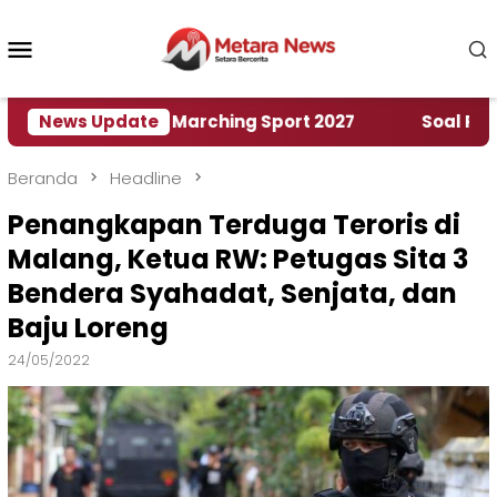
Loncat
ke
Menu
konten
Mobile
ah World Marching Sport 2027
News Update
‎Soal Rencana Pi
Beranda
Headline
Penangkapan Terduga Teroris di
Malang, Ketua RW: Petugas Sita 3
Bendera Syahadat, Senjata, dan
Baju Loreng
24/05/2022