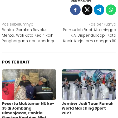
SEBARKAN
Navigasi
Pos sebelumnya
Pos berikutnya
Bentuk Gerakan Revolusi
Permudah Buat Akta hingga
pos
Mental, Wali Kota Kediri Raih
KIA, Dispendukcapil Kota
Penghargaan dari Mendagri
Kediri Kerjasama dengan RS
POS TERKAIT
Peserta Muktamar NU ke-
Jember Jadi Tuan Rumah
35 di Jombang
World Marching Sport
Dimanjakan, Panitia
2027
Siapkan Kopi dan Pijat