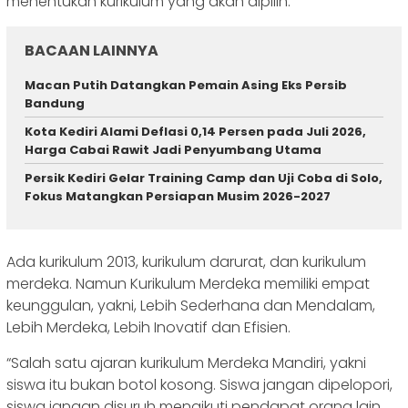
menentukan kurikulum yang akan dipilih.
BACAAN LAINNYA
Macan Putih Datangkan Pemain Asing Eks Persib
Bandung
Kota Kediri Alami Deflasi 0,14 Persen pada Juli 2026,
Harga Cabai Rawit Jadi Penyumbang Utama
Persik Kediri Gelar Training Camp dan Uji Coba di Solo,
Fokus Matangkan Persiapan Musim 2026-2027
Ada kurikulum 2013, kurikulum darurat, dan kurikulum
merdeka. Namun Kurikulum Merdeka memiliki empat
keunggulan, yakni, Lebih Sederhana dan Mendalam,
Lebih Merdeka, Lebih Inovatif dan Efisien.
“Salah satu ajaran kurikulum Merdeka Mandiri, yakni
siswa itu bukan botol kosong. Siswa jangan dipelopori,
siswa jangan disuruh mengikuti pendapat orang lain,