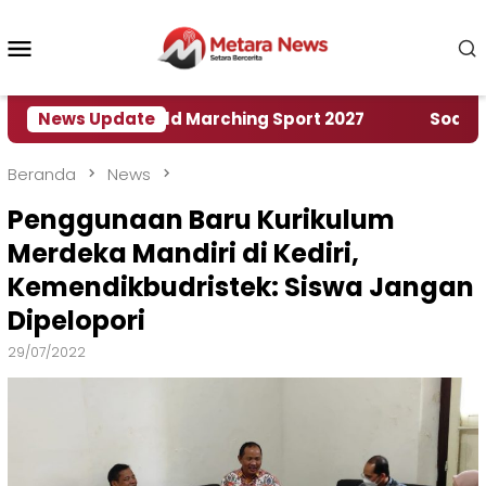
Loncat
ke
Menu
konten
Mobile
umah World Marching Sport 2027
News Update
‎Soal Rencana 
Beranda
News
Penggunaan Baru Kurikulum
Merdeka Mandiri di Kediri,
Kemendikbudristek: Siswa Jangan
Dipelopori
29/07/2022