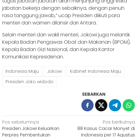
tugas jabatan jabatan akan menjunjung tinggi etika
jabatan bekerja dengan sebaiknya, dengan penuh
rasa tanggung jawab,” ucap Presiden diikuti para
menteri dan wamen dilansir dari Antara.
Selain menteri dan wakil menteri, Jokowi juga melantik
Kepala Badan Pengawas Obat dan Makanan (BPOM),
Kepala Badan Gizi Nasional, dan Kepala Kantor
Komunikasi Kepresidenan.
Indonesia Maju
Jokowi
Kabinet Indonesia Maju
Presiden Joko widodo
SEBARKAN
Navigasi
Pos sebelumnya
Pos berikutnya
Presiden Jokowi Keluarkan
88 Kasus Cacar Monyet di
pos
Perpres Pembentukan
Indonesia per 17 Agustus