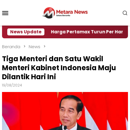
Loncat
ke
Menu
konten
Mobile
i Air
News Update
Harga Pertamax Turun Per Hari Ini, Segini
Beranda
News
Tiga Menteri dan Satu Wakil
Menteri Kabinet Indonesia Maju
Dilantik Hari Ini
19/08/2024