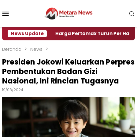
Loncat
ke
Menu
konten
Mobile
si Air
News Update
Harga Pertamax Turun Per Hari Ini, Segini
Beranda
News
Presiden Jokowi Keluarkan Perpres
Pembentukan Badan Gizi
Nasional, Ini Rincian Tugasnya
19/08/2024