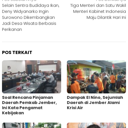
Navigasi
Selain Sentra Budidaya Ikan,
Tiga Menteri dan Satu Wakil
pos
Deny Widyanarko Ingin
Menteri Kabinet Indonesia
Surowono Dikembangkan
Maju Dilantik Hari Ini
Jadi Desa Wisata Berbasis
Perikanan
POS TERKAIT
‎Soal Rencana Pinjaman
Dampak El Nino, Sejumlah
Daerah Pemkab Jember,
Daerah di Jember Alami
Ini Kata Pengamat
Krisi Air
Kebijakan ‎