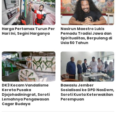
Harga Pertamax Turun Per
‎Nasirun Maestro Lukis
Hari Ini, Segini Harganya
Pemadu Tradisi Jawa dan
Spiritualitas, Berpulang di
Usia 60 Tahun
DK3 Kecam Vandalisme
Bawaslu Jember
Kereta Pusaka
Sosialisasi ke DPD NasDem,
Djojohadiningrat, Soroti
Soroti Kuota Keterwakilan
Lemahnya Pengawasan
Perempuan
Cagar Budaya