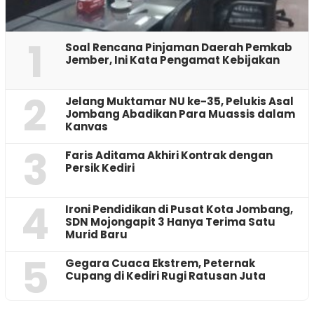
1
‎Soal Rencana Pinjaman Daerah Pemkab
Jember, Ini Kata Pengamat Kebijakan ‎
2
Jelang Muktamar NU ke-35, Pelukis Asal
Jombang Abadikan Para Muassis dalam
Kanvas
3
Faris Aditama Akhiri Kontrak dengan
Persik Kediri
4
Ironi Pendidikan di Pusat Kota Jombang,
SDN Mojongapit 3 Hanya Terima Satu
Murid Baru
5
‎Gegara Cuaca Ekstrem, Peternak
Cupang di Kediri Rugi Ratusan Juta