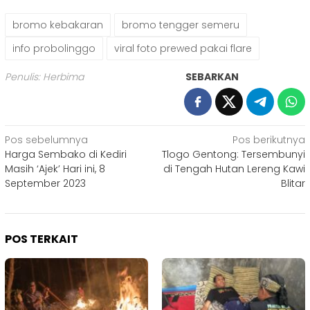
bromo kebakaran
bromo tengger semeru
info probolinggo
viral foto prewed pakai flare
Penulis: Herbima
SEBARKAN
Navigasi
Pos sebelumnya
Pos berikutnya
Harga Sembako di Kediri
Tlogo Gentong: Tersembunyi
pos
Masih ‘Ajek’ Hari ini, 8
di Tengah Hutan Lereng Kawi
September 2023
Blitar
POS TERKAIT