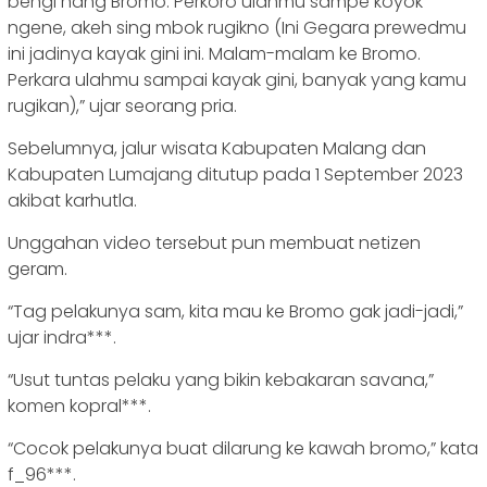
bengi nang Bromo. Perkoro ulahmu sampe koyok
ngene, akeh sing mbok rugikno (Ini Gegara prewedmu
ini jadinya kayak gini ini. Malam-malam ke Bromo.
Perkara ulahmu sampai kayak gini, banyak yang kamu
rugikan),” ujar seorang pria.
Sebelumnya, jalur wisata Kabupaten Malang dan
Kabupaten Lumajang ditutup pada 1 September 2023
akibat karhutla.
Unggahan video tersebut pun membuat netizen
geram.
“Tag pelakunya sam, kita mau ke Bromo gak jadi-jadi,”
ujar indra***.
“Usut tuntas pelaku yang bikin kebakaran savana,”
komen kopral***.
“Cocok pelakunya buat dilarung ke kawah bromo,” kata
f_96***.