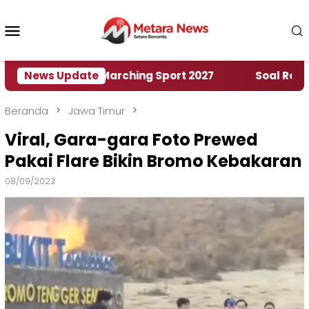
Loncat
ke
Menu
konten
Mobile
h World Marching Sport 2027
News Update
‎Soal Rencana Pin
Beranda
Jawa Timur
Viral, Gara-gara Foto Prewed
Pakai Flare Bikin Bromo Kebakaran
08/09/2023