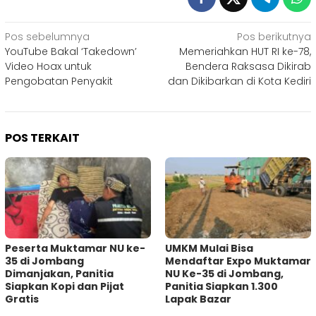
Navigasi
Pos sebelumnya
Pos berikutnya
YouTube Bakal ‘Takedown’
Memeriahkan HUT RI ke-78,
pos
Video Hoax untuk
Bendera Raksasa Dikirab
Pengobatan Penyakit
dan Dikibarkan di Kota Kediri
POS TERKAIT
Peserta Muktamar NU ke-
UMKM Mulai Bisa
35 di Jombang
Mendaftar Expo Muktamar
Dimanjakan, Panitia
NU Ke-35 di Jombang,
Siapkan Kopi dan Pijat
Panitia Siapkan 1.300
Gratis
Lapak Bazar