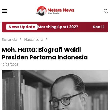
Loncat
ke
Menu
konten
Mobile
ah World Marching Sport 2027
News Update
‎Soal Rencana Pi
Beranda
Nusantara
Moh. Hatta: Biografi Wakil
Presiden Pertama Indonesia
16/08/2023