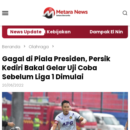
Loncat
ke
Menu
konten
Mobile
a Pengamat Kebijakan ‎
News Update
Dampak El Nino, Sejumlah
Beranda
Olahraga
Gagal di Piala Presiden, Persik
Kediri Bakal Gelar Uji Coba
Sebelum Liga 1 Dimulai
20/06/2022