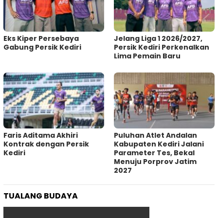
Eks Kiper Persebaya
Jelang Liga 1 2026/2027,
Gabung Persik Kediri
Persik Kediri Perkenalkan
Lima Pemain Baru
Faris Aditama Akhiri
Puluhan Atlet Andalan
Kontrak dengan Persik
Kabupaten Kediri Jalani
Kediri
Parameter Tes, Bekal
Menuju Porprov Jatim
2027
TUALANG BUDAYA