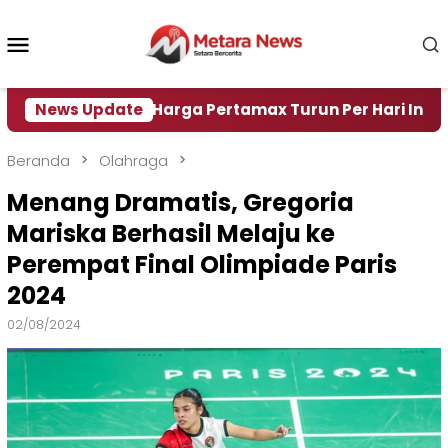
Loncat
ke
Menu
konten
Mobile
r
News Update
Harga Pertamax Turun Per Hari Ini, Segini Harg
Beranda
Olahraga
Menang Dramatis, Gregoria
Mariska Berhasil Melaju ke
Perempat Final Olimpiade Paris
2024
02/08/2024