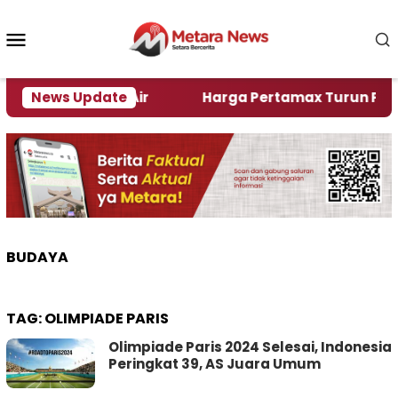
Loncat
ke
Menu
konten
Mobile
lami Krisi Air
News Update
Harga Pertamax Turun Per Hari Ini
BUDAYA
TAG:
OLIMPIADE PARIS
Olimpiade Paris 2024 Selesai, Indonesia
Peringkat 39, AS Juara Umum