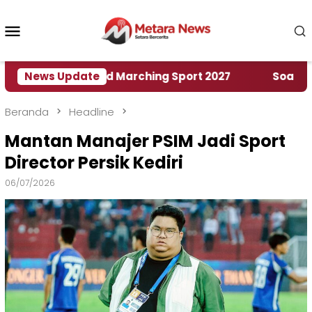
Loncat
ke
Menu
konten
Mobile
umah World Marching Sport 2027
News Update
‎Soal Rencana 
Beranda
Headline
Mantan Manajer PSIM Jadi Sport
Director Persik Kediri
06/07/2026