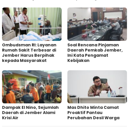
Ombudsman RI: Layanan
‎Soal Rencana Pinjaman
Rumah Sakit Terbesar di
Daerah Pemkab Jember,
Jember Harus Berpihak
Ini Kata Pengamat
kepada Masyarakat
Kebijakan ‎
Dampak El Nino, Sejumlah
Mas Dhito Minta Camat
Daerah di Jember Alami
Proaktif Pantau
Krisi Air
Perubahan Desil Warga