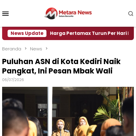
Loncat
ke
Menu
konten
Mobile
Air
News Update
Harga Pertamax Turun Per Hari Ini, Segini Ha
Beranda
News
Puluhan ASN di Kota Kediri Naik
Pangkat, Ini Pesan Mbak Wali
06/07/2026