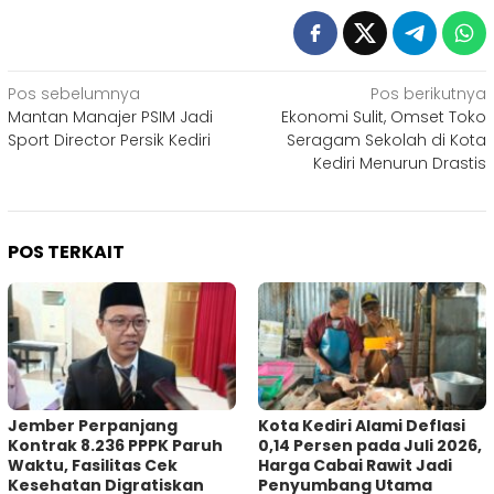
Navigasi
Pos sebelumnya
Pos berikutnya
Mantan Manajer PSIM Jadi
Ekonomi Sulit, Omset Toko
pos
Sport Director Persik Kediri
Seragam Sekolah di Kota
Kediri Menurun Drastis
POS TERKAIT
Jember Perpanjang
Kota Kediri Alami Deflasi
Kontrak 8.236 PPPK Paruh
0,14 Persen pada Juli 2026,
Waktu, Fasilitas Cek
Harga Cabai Rawit Jadi
Kesehatan Digratiskan
Penyumbang Utama