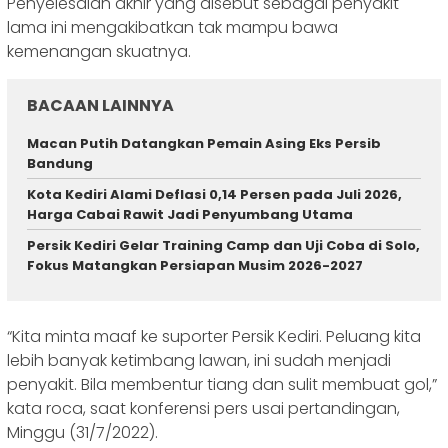
Penyelesaian akhir yang disebut sebagai penyakit
lama ini mengakibatkan tak mampu bawa
kemenangan skuatnya.
BACAAN LAINNYA
Macan Putih Datangkan Pemain Asing Eks Persib
Bandung
Kota Kediri Alami Deflasi 0,14 Persen pada Juli 2026,
Harga Cabai Rawit Jadi Penyumbang Utama
Persik Kediri Gelar Training Camp dan Uji Coba di Solo,
Fokus Matangkan Persiapan Musim 2026-2027
“Kita minta maaf ke suporter Persik Kediri. Peluang kita
lebih banyak ketimbang lawan, ini sudah menjadi
penyakit. Bila membentur tiang dan sulit membuat gol,”
kata roca, saat konferensi pers usai pertandingan,
Minggu (31/7/2022).