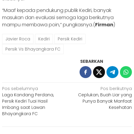
“Maaf kepada pendukung publik Kediri, banyak
masukan dan evaluasi semoga laga berikutnya
mampu membawa poin,” pungkasnya.(
Firman
)
Javier Roca
Kediri
Persik Kediri
Persik Vs Bhayangkara FC
SEBARKAN
Navigasi
Pos sebelumnya
Pos berikutnya
Laga Kandang Perdana,
Ceplukan, Buah Liar yang
pos
Persik Kediri Tuai Hasil
Punya Banyak Manfaat
Imbang saat Lawan
Kesehatan
Bhayangkara FC