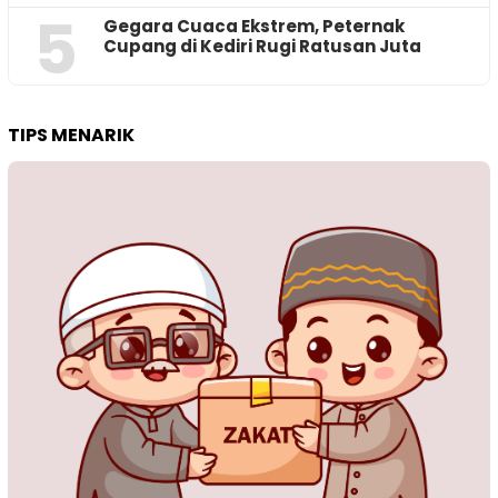
5
‎Gegara Cuaca Ekstrem, Peternak
Cupang di Kediri Rugi Ratusan Juta
TIPS MENARIK