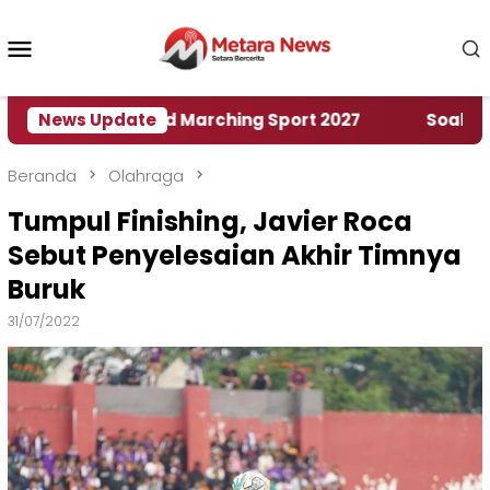
Loncat
ke
Menu
konten
Mobile
umah World Marching Sport 2027
News Update
‎Soal Rencana 
Beranda
Olahraga
Tumpul Finishing, Javier Roca
Sebut Penyelesaian Akhir Timnya
Buruk
31/07/2022