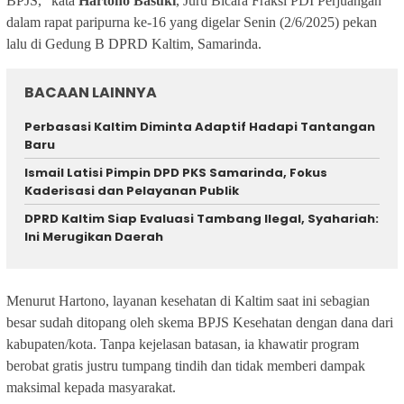
BPJS,” kata
Hartono Basuki
, Juru Bicara Fraksi PDI Perjuangan
dalam rapat paripurna ke-16 yang digelar Senin (2/6/2025) pekan
lalu di Gedung B DPRD Kaltim, Samarinda.
BACAAN LAINNYA
Perbasasi Kaltim Diminta Adaptif Hadapi Tantangan
Baru
Ismail Latisi Pimpin DPD PKS Samarinda, Fokus
Kaderisasi dan Pelayanan Publik
DPRD Kaltim Siap Evaluasi Tambang Ilegal, Syahariah:
Ini Merugikan Daerah
Menurut Hartono, layanan kesehatan di Kaltim saat ini sebagian
besar sudah ditopang oleh skema BPJS Kesehatan dengan dana dari
kabupaten/kota. Tanpa kejelasan batasan, ia khawatir program
berobat gratis justru tumpang tindih dan tidak memberi dampak
maksimal kepada masyarakat.