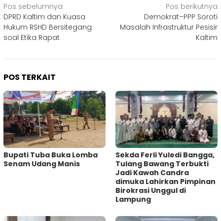
Navigasi
Pos sebelumnya
Pos berikutnya
DPRD Kaltim dan Kuasa
Demokrat–PPP Soroti
pos
Hukum RSHD Bersitegang
Masalah Infrastruktur Pesisir
soal Etika Rapat
Kaltim
POS TERKAIT
Bupati Tuba Buka Lomba
Sekda Ferli Yuledi Bangga,
Senam Udang Manis
Tulang Bawang Terbukti
Jadi Kawah Candra
dimuka Lahirkan Pimpinan
Birokrasi Unggul di
Lampung