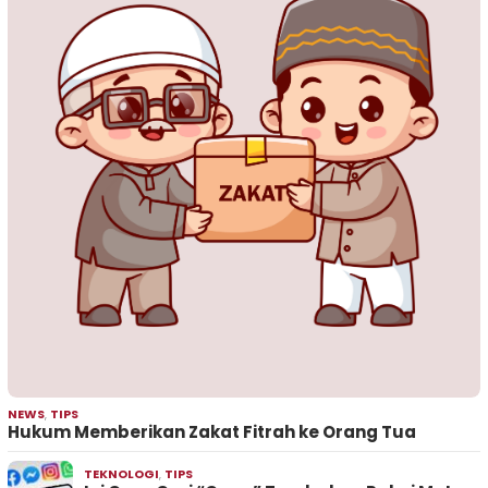
NEWS
,
TIPS
Hukum Memberikan Zakat Fitrah ke Orang Tua
TEKNOLOGI
,
TIPS