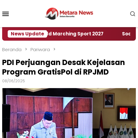
Loncat
ke
Menu
konten
Mobile
umah World Marching Sport 2027
News Update
‎Soal Rencana 
Beranda
Pariwara
PDI Perjuangan Desak Kejelasan
Program GratisPol di RPJMD
08/06/2025