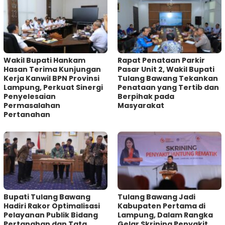
Wakil Bupati Hankam
Rapat Penataan Parkir
Hasan Terima Kunjungan
Pasar Unit 2, Wakil Bupati
Kerja Kanwil BPN Provinsi
Tulang Bawang Tekankan
Lampung, Perkuat Sinergi
Penataan yang Tertib dan
Penyelesaian
Berpihak pada
Permasalahan
Masyarakat
Pertanahan
Bupati Tulang Bawang
Tulang Bawang Jadi
Hadiri Rakor Optimalisasi
Kabupaten Pertama di
Pelayanan Publik Bidang
Lampung, Dalam Rangka
Pertanahan dan Tata
Gelar Skrining Penyakit