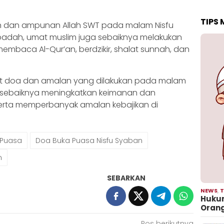
TIPS
 dan ampunan Allah SWT pada malam Nisfu
ibadah, umat muslim juga sebaiknya melakukan
mbaca Al-Qur’an, berdzikir, shalat sunnah, dan
t doa dan amalan yang dilakukan pada malam
a sebaiknya meningkatkan keimanan dan
erta memperbanyak amalan kebajikan di
 Puasa
Doa Buka Puasa Nisfu Syaban
n
SEBARKAN
NEWS
,
T
Hukum
Oran
Pos berikutnya