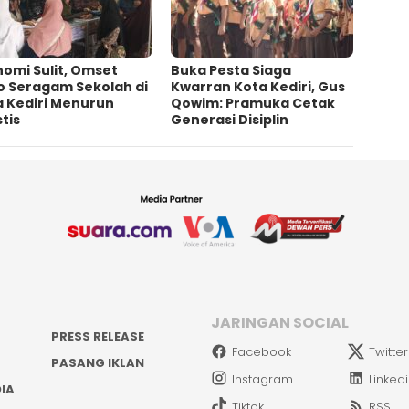
omi Sulit, Omset
Buka Pesta Siaga
o Seragam Sekolah di
Kwarran Kota Kediri, Gus
a Kediri Menurun
Qowim: Pramuka Cetak
tis
Generasi Disiplin
JARINGAN SOCIAL
PRESS RELEASE
Facebook
Twitter
PASANG IKLAN
Instagram
Linked
IA
Tiktok
RSS