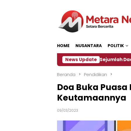
Loncat
ke
konten
HOME
NUSANTARA
POLITIK
akan ‎
Dampak El Nino, Sejumlah Daerah di Jember
News Update
Beranda
Pendidikan
Doa Buka Puasa N
Keutamaannya
09/03/2023