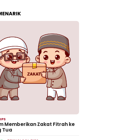
 MENARIK
IPS
 Memberikan Zakat Fitrah ke
g Tua