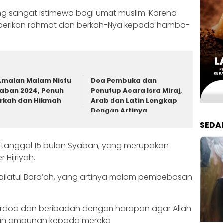
g sangat istimewa bagi umat muslim. Karena
berikan rahmat dan berkah-Nya kepada hamba-
Amalan Malam Nisfu
Doa Pembuka dan
aban 2024, Penuh
Penutup Acara Isra Miraj,
rkah dan Hikmah
Arab dan Latin Lengkap
Dengan Artinya
SEDA
 tanggal 15 bulan Syaban, yang merupakan
Hijriyah.
 Lailatul Bara’ah, yang artinya malam pembebasan
erdoa dan beribadah dengan harapan agar Allah
an ampunan kepada mereka.