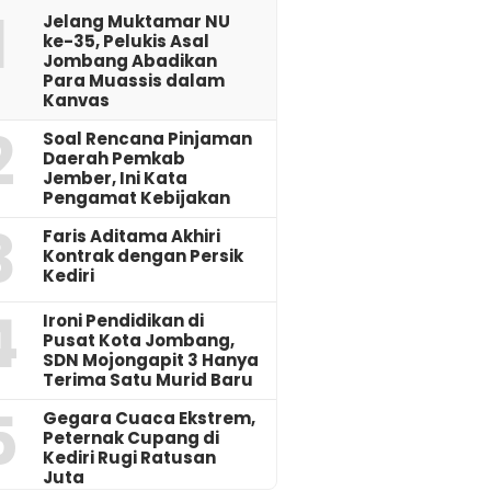
1
Jelang Muktamar NU
ke-35, Pelukis Asal
Jombang Abadikan
Para Muassis dalam
Kanvas
2
‎Soal Rencana Pinjaman
Daerah Pemkab
Jember, Ini Kata
Pengamat Kebijakan ‎
3
Faris Aditama Akhiri
Kontrak dengan Persik
Kediri
4
Ironi Pendidikan di
Pusat Kota Jombang,
SDN Mojongapit 3 Hanya
Terima Satu Murid Baru
5
‎Gegara Cuaca Ekstrem,
Peternak Cupang di
Kediri Rugi Ratusan
Juta