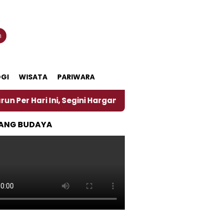
n
GI
WISATA
PARIWARA
ni, Segini Harganya
‎Nasirun Maestro Lukis Pemad
ANG BUDAYA