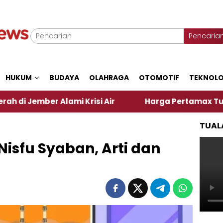
Pencaria
HUKUM
BUDAYA
OLAHRAGA
OTOMOTIF
TEKNOLO
 Alami Krisi Air
Harga Pertamax Turun Per Hari I
TUAL
isfu Syaban, Arti dan