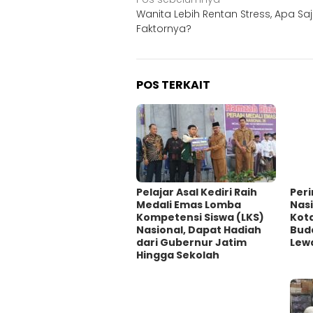
Navigasi
Wanita Lebih Rentan Stress, Apa Sa
pos
Faktornya?
POS TERKAIT
Pelajar Asal Kediri Raih
‎Per
Medali Emas Lomba
Nasi
Kompetensi Siswa (LKS)
Kot
Nasional, Dapat Hadiah
Bud
dari Gubernur Jatim
Lewa
Hingga Sekolah