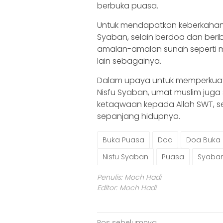
berbuka puasa.
Untuk mendapatkan keberkahan
Syaban, selain berdoa dan ber
amalan-amalan sunah seperti me
lain sebagainya.
Dalam upaya untuk memperkua
Nisfu Syaban, umat muslim jug
ketaqwaan kepada Allah SWT, s
sepanjang hidupnya.
Buka Puasa
Doa
Doa Buka
Nisfu Syaban
Puasa
Syaba
Penulis: Moch Hadi
Editor: Moch Hadi
Pos sebelumnya