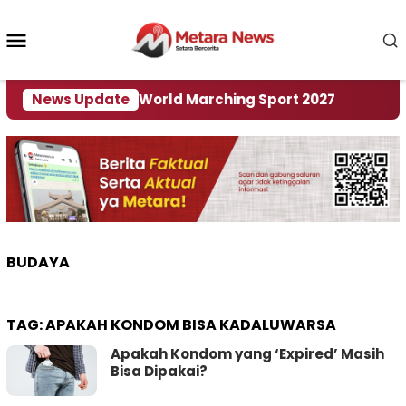
Loncat
ke
Menu
konten
Mobile
i Tuan Rumah World Marching Sport 2027
News Update
‎Soal 
BUDAYA
TAG:
APAKAH KONDOM BISA KADALUWARSA
Apakah Kondom yang ‘Expired’ Masih
Bisa Dipakai?