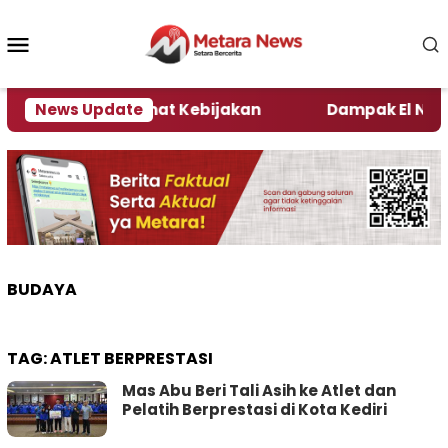
Loncat
ke
Menu
konten
Mobile
i Kata Pengamat Kebijakan ‎
News Update
Dampak El Nino, Sej
BUDAYA
TAG:
ATLET BERPRESTASI
Mas Abu Beri Tali Asih ke Atlet dan
Pelatih Berprestasi di Kota Kediri