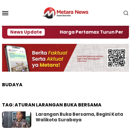
Loncat
ke
Menu
konten
Mobile
mi Krisi Air
News Update
Harga Pertamax Turun Per Hari Ini, 
BUDAYA
TAG:
ATURAN LARANGAN BUKA BERSAMA
Larangan Buka Bersama, Begini Kata
Walikota Surabaya