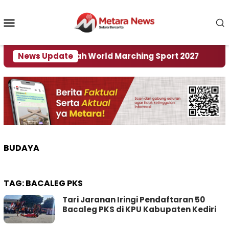
Loncat
ke
Menu
konten
Mobile
adi Tuan Rumah World Marching Sport 2027
News Update
‎Soa
BUDAYA
TAG:
BACALEG PKS
Tari Jaranan Iringi Pendaftaran 50
Bacaleg PKS di KPU Kabupaten Kediri