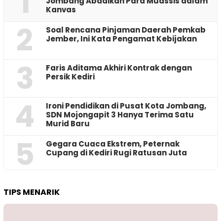
1
Jombang Abadikan Para Muassis dalam
Kanvas
2
‎Soal Rencana Pinjaman Daerah Pemkab
Jember, Ini Kata Pengamat Kebijakan ‎
3
Faris Aditama Akhiri Kontrak dengan
Persik Kediri
4
Ironi Pendidikan di Pusat Kota Jombang,
SDN Mojongapit 3 Hanya Terima Satu
Murid Baru
5
‎Gegara Cuaca Ekstrem, Peternak
Cupang di Kediri Rugi Ratusan Juta
TIPS MENARIK