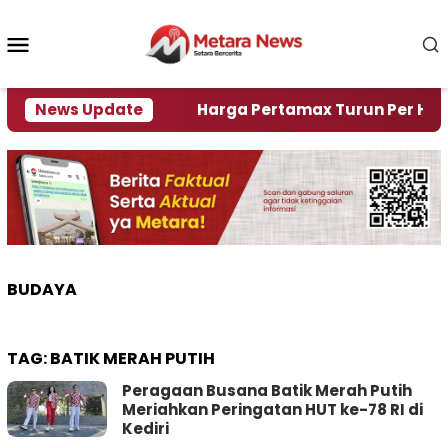
Loncat
ke
Menu
konten
Mobile
mi Krisi Air
News Update
Harga Pertamax Turun Per Hari Ini, 
BUDAYA
TAG:
BATIK MERAH PUTIH
Peragaan Busana Batik Merah Putih
Meriahkan Peringatan HUT ke-78 RI di
Kediri