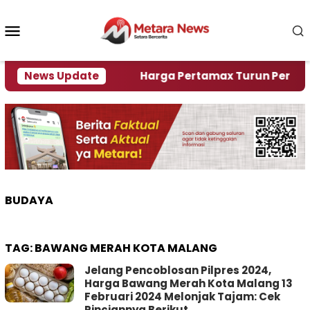
Loncat
ke
Menu
konten
Mobile
ami Krisi Air
News Update
Harga Pertamax Turun Per Hari Ini,
BUDAYA
TAG:
BAWANG MERAH KOTA MALANG
Jelang Pencoblosan Pilpres 2024,
Harga Bawang Merah Kota Malang 13
Februari 2024 Melonjak Tajam: Cek
Rinciannya Berikut