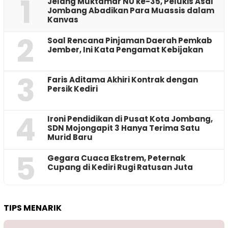
1
Jelang Muktamar NU ke-35, Pelukis Asal
Jombang Abadikan Para Muassis dalam
Kanvas
2
‎Soal Rencana Pinjaman Daerah Pemkab
Jember, Ini Kata Pengamat Kebijakan ‎
3
Faris Aditama Akhiri Kontrak dengan
Persik Kediri
4
Ironi Pendidikan di Pusat Kota Jombang,
SDN Mojongapit 3 Hanya Terima Satu
Murid Baru
5
‎Gegara Cuaca Ekstrem, Peternak
Cupang di Kediri Rugi Ratusan Juta
TIPS MENARIK