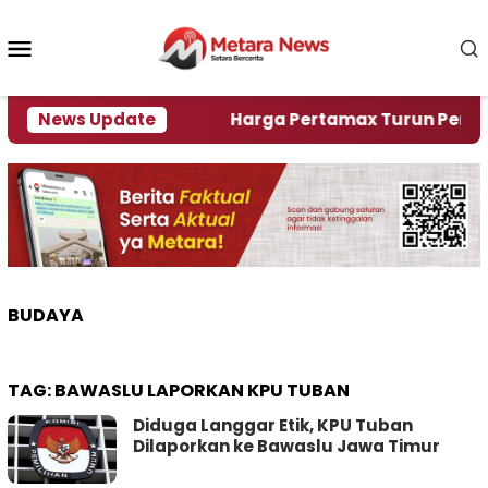
Loncat
ke
Menu
konten
Mobile
lami Krisi Air
News Update
Harga Pertamax Turun Per Hari Ini
BUDAYA
TAG:
BAWASLU LAPORKAN KPU TUBAN
Diduga Langgar Etik, KPU Tuban
Dilaporkan ke Bawaslu Jawa Timur