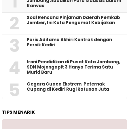
1
Jombang Abadikan Para Muassis dalam
Kanvas
2
‎Soal Rencana Pinjaman Daerah Pemkab
Jember, Ini Kata Pengamat Kebijakan ‎
3
Faris Aditama Akhiri Kontrak dengan
Persik Kediri
4
Ironi Pendidikan di Pusat Kota Jombang,
SDN Mojongapit 3 Hanya Terima Satu
Murid Baru
5
‎Gegara Cuaca Ekstrem, Peternak
Cupang di Kediri Rugi Ratusan Juta
TIPS MENARIK