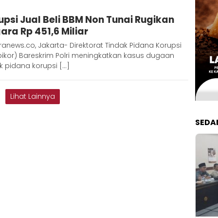
Admin
upsi Jual Beli BBM Non Tunai Rugikan
Metaranews
ara Rp 451,6 Miliar
anews.co, Jakarta- Direktorat Tindak Pidana Korupsi
ipikor) Bareskrim Polri meningkatkan kasus dugaan
k pidana korupsi […]
Lihat Lainnya
SEDA