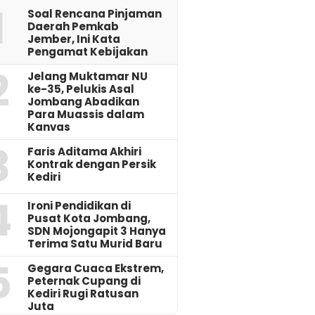
1
‎Soal Rencana Pinjaman
Daerah Pemkab
Jember, Ini Kata
Pengamat Kebijakan ‎
2
Jelang Muktamar NU
ke-35, Pelukis Asal
Jombang Abadikan
Para Muassis dalam
Kanvas
3
Faris Aditama Akhiri
Kontrak dengan Persik
Kediri
4
Ironi Pendidikan di
Pusat Kota Jombang,
SDN Mojongapit 3 Hanya
Terima Satu Murid Baru
5
‎Gegara Cuaca Ekstrem,
Peternak Cupang di
Kediri Rugi Ratusan
Juta