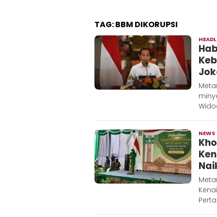
TAG:
BBM DIKORUPSI
HEADL
Hab
Keb
Jok
Meta
miny
Wido
NEWS
Kho
Ken
Nai
Metar
Kena
Pertal