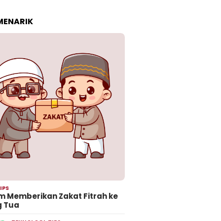
 MENARIK
IPS
 Memberikan Zakat Fitrah ke
g Tua