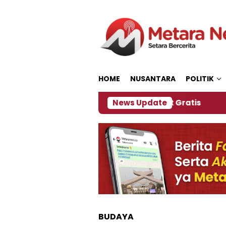
Loncat
ke
konten
HOME
NUSANTARA
POLITIK
Panitia Siapkan Kopi dan Pijat Gratis
News Update
Jember J
BUDAYA