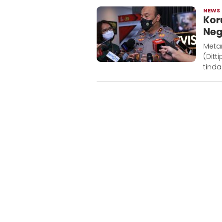
NEWS
Kor
Neg
Metar
(Ditt
tinda