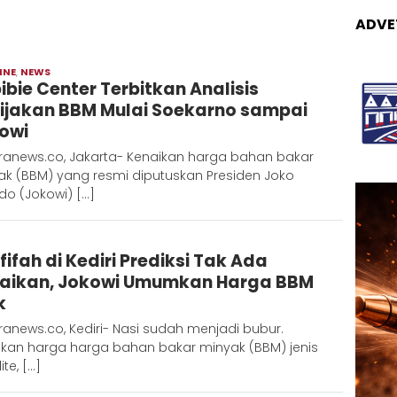
ADVE
INE
,
NEWS
Admin
ibie Center Terbitkan Analisis
Metaranews
ijakan BBM Mulai Soekarno sampai
owi
ranews.co, Jakarta- Kenaikan harga bahan bakar
ak (BBM) yang resmi diputuskan Presiden Joko
do (Jokowi) […]
Admin
fifah di Kediri Prediksi Tak Ada
Metaranews
aikan, Jokowi Umumkan Harga BBM
k
anews.co, Kediri- Nasi sudah menjadi bubur.
ikan harga harga bahan bakar minyak (BBM) jenis
ite, […]