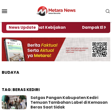
Loncat
ke
Menu
konten
Mobile
i Kata Pengamat Kebijakan ‎
News Update
Dampak El Nino, Sej
BUDAYA
TAG:
BERAS KEDIRI
Satgas Pangan Kabupaten Kediri
Temuan Tambahan Label di Kemasan
Beras Saat Sidak