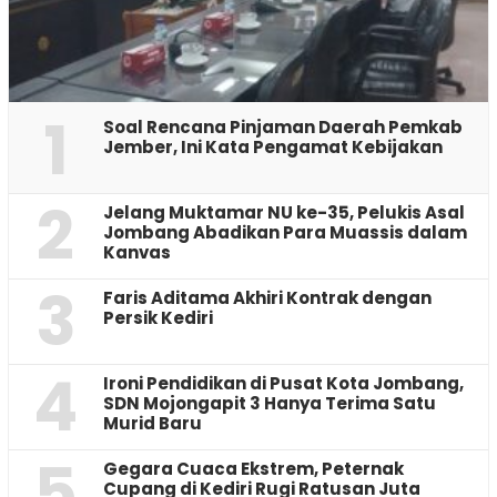
1
‎Soal Rencana Pinjaman Daerah Pemkab
Jember, Ini Kata Pengamat Kebijakan ‎
2
Jelang Muktamar NU ke-35, Pelukis Asal
Jombang Abadikan Para Muassis dalam
Kanvas
3
Faris Aditama Akhiri Kontrak dengan
Persik Kediri
4
Ironi Pendidikan di Pusat Kota Jombang,
SDN Mojongapit 3 Hanya Terima Satu
Murid Baru
5
‎Gegara Cuaca Ekstrem, Peternak
Cupang di Kediri Rugi Ratusan Juta