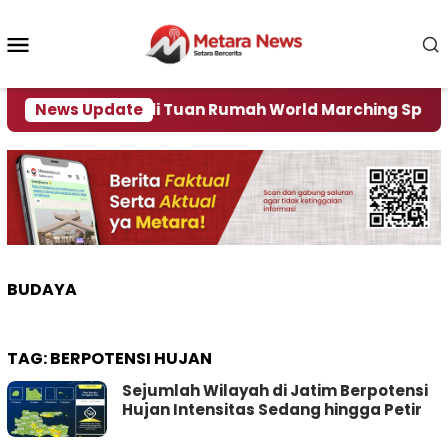
Loncat
ke
Menu
konten
Mobile
Jember Jadi Tuan Rumah World Marching Sport 2027
News Update
BUDAYA
TAG:
BERPOTENSI HUJAN
Sejumlah Wilayah di Jatim Berpotensi
Hujan Intensitas Sedang hingga Petir