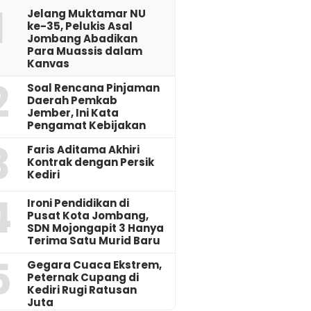
1
Jelang Muktamar NU
ke-35, Pelukis Asal
Jombang Abadikan
Para Muassis dalam
Kanvas
2
‎Soal Rencana Pinjaman
Daerah Pemkab
Jember, Ini Kata
Pengamat Kebijakan ‎
3
Faris Aditama Akhiri
Kontrak dengan Persik
Kediri
4
Ironi Pendidikan di
Pusat Kota Jombang,
SDN Mojongapit 3 Hanya
Terima Satu Murid Baru
5
‎Gegara Cuaca Ekstrem,
Peternak Cupang di
Kediri Rugi Ratusan
Juta