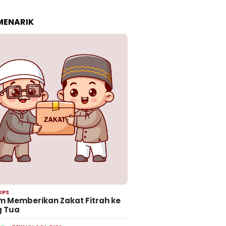
 MENARIK
IPS
 Memberikan Zakat Fitrah ke
g Tua