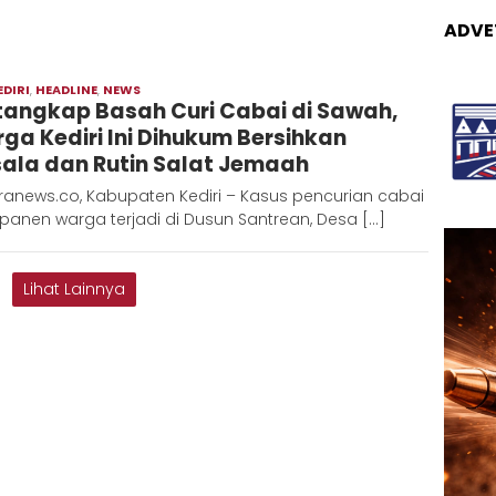
ADVE
EDIRI
,
HEADLINE
,
NEWS
Moch
tangkap Basah Curi Cabai di Sawah,
Hadi
ga Kediri Ini Dihukum Bersihkan
ala dan Rutin Salat Jemaah
ranews.co, Kabupaten Kediri – Kasus pencurian cabai
 panen warga terjadi di Dusun Santrean, Desa […]
Lihat Lainnya