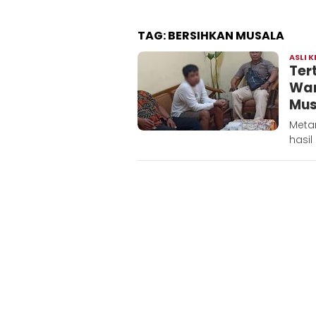
TAG:
BERSIHKAN MUSALA
ASLI K
Ter
War
Mus
Meta
hasil