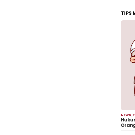
TIPS
NEWS
,
T
Hukum
Oran