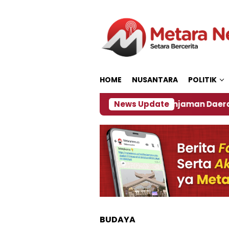
Loncat
ke
konten
HOME
NUSANTARA
POLITIK
‎Soal Rencana Pinjaman Daerah Pemkab J
News Update
BUDAYA