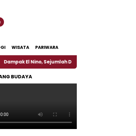
n
GI
WISATA
PARIWARA
 Nino, Sejumlah Daerah di Jember Alami Krisi Air
ANG BUDAYA