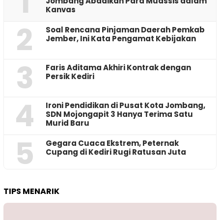
1
Jombang Abadikan Para Muassis dalam
Kanvas
2
‎Soal Rencana Pinjaman Daerah Pemkab
Jember, Ini Kata Pengamat Kebijakan ‎
3
Faris Aditama Akhiri Kontrak dengan
Persik Kediri
4
Ironi Pendidikan di Pusat Kota Jombang,
SDN Mojongapit 3 Hanya Terima Satu
Murid Baru
5
‎Gegara Cuaca Ekstrem, Peternak
Cupang di Kediri Rugi Ratusan Juta
TIPS MENARIK