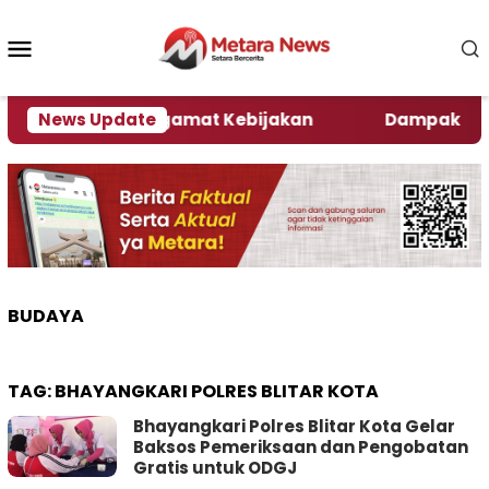
Loncat
ke
Menu
konten
Mobile
 Ini Kata Pengamat Kebijakan ‎
News Update
Dampak El Nino, 
BUDAYA
TAG:
BHAYANGKARI POLRES BLITAR KOTA
Bhayangkari Polres Blitar Kota Gelar
Baksos Pemeriksaan dan Pengobatan
Gratis untuk ODGJ