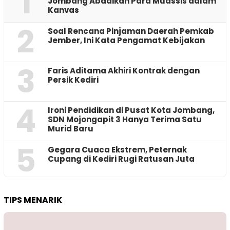
1
Jombang Abadikan Para Muassis dalam
Kanvas
2
‎Soal Rencana Pinjaman Daerah Pemkab
Jember, Ini Kata Pengamat Kebijakan ‎
3
Faris Aditama Akhiri Kontrak dengan
Persik Kediri
4
Ironi Pendidikan di Pusat Kota Jombang,
SDN Mojongapit 3 Hanya Terima Satu
Murid Baru
5
‎Gegara Cuaca Ekstrem, Peternak
Cupang di Kediri Rugi Ratusan Juta
TIPS MENARIK