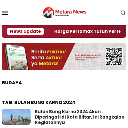
Loncat
ke
Menu
konten
Mobile
mi Krisi Air
News Update
Harga Pertamax Turun Per Hari Ini, 
BUDAYA
TAG:
BULAN BUNG KARNO 2024
Bulan Bung Karno 2024 Akan
Diperingati di Kota Blitar, Ini Rangkaian
Kegiatannya