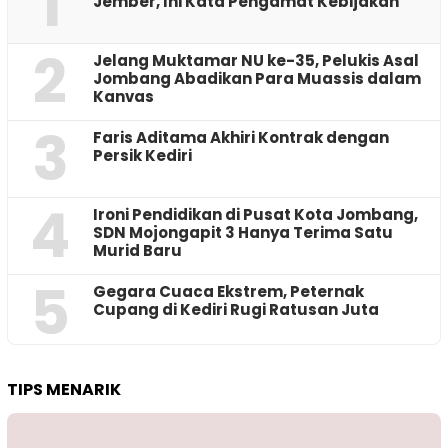
1
Jember, Ini Kata Pengamat Kebijakan ‎
2
Jelang Muktamar NU ke-35, Pelukis Asal
Jombang Abadikan Para Muassis dalam
Kanvas
3
Faris Aditama Akhiri Kontrak dengan
Persik Kediri
4
Ironi Pendidikan di Pusat Kota Jombang,
SDN Mojongapit 3 Hanya Terima Satu
Murid Baru
5
‎Gegara Cuaca Ekstrem, Peternak
Cupang di Kediri Rugi Ratusan Juta
TIPS MENARIK