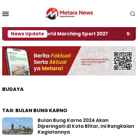
Loncat
ke
Menu
konten
Mobile
Tuan Rumah World Marching Sport 2027
News Update
‎Soal Re
BUDAYA
TAG:
BULAN BUNG KARNO
Bulan Bung Karno 2024 Akan
Diperingati di Kota Blitar, Ini Rangkaian
Kegiatannya