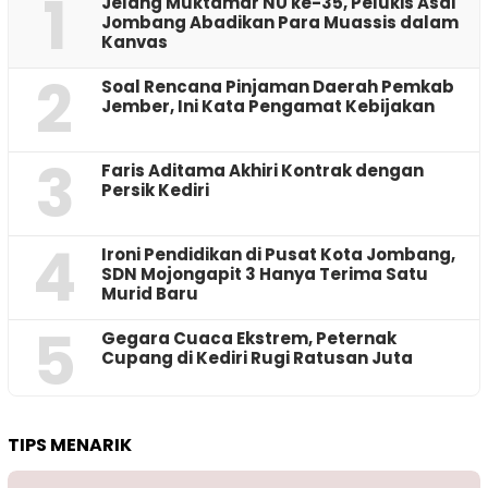
1
Jelang Muktamar NU ke-35, Pelukis Asal
Jombang Abadikan Para Muassis dalam
Kanvas
2
‎Soal Rencana Pinjaman Daerah Pemkab
Jember, Ini Kata Pengamat Kebijakan ‎
3
Faris Aditama Akhiri Kontrak dengan
Persik Kediri
4
Ironi Pendidikan di Pusat Kota Jombang,
SDN Mojongapit 3 Hanya Terima Satu
Murid Baru
5
‎Gegara Cuaca Ekstrem, Peternak
Cupang di Kediri Rugi Ratusan Juta
TIPS MENARIK