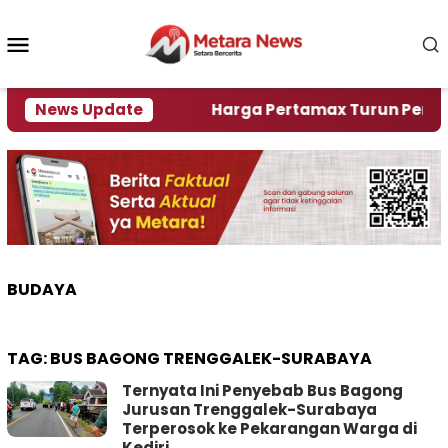
Loncat
ke
Menu
konten
Mobile
Alami Krisi Air
News Update
Harga Pertamax Turun Per Hari In
BUDAYA
TAG:
BUS BAGONG TRENGGALEK-SURABAYA
Ternyata Ini Penyebab Bus Bagong
Jurusan Trenggalek-Surabaya
Terperosok ke Pekarangan Warga di
Kediri